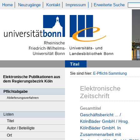
Home
Neuzugänge
Kontakt
Impressum
Erweiterte Suche
Titel
Sie sind hier:
E-Pflicht-Sammlung
Elektronische Publikationen aus
dem Regierungsbezirk Köln
Elektronische
Pflichtabgabe
Zeitschrift
Ablieferungsverfahren
Gesamttitel
Listen
Geschäftsbericht ... /
Titel
KölnBäder GmbH / Hrsg.
KölnBäder GmbH. In
Autor / Beteiligte
Zusammenarbeit mit
Ort