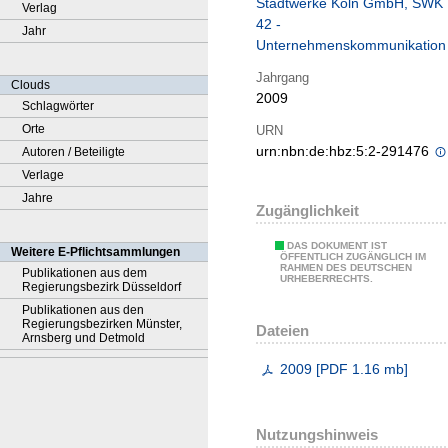
Stadtwerke Köln GmbH, SWK
Verlag
42 -
Jahr
Unternehmenskommunikation
Jahrgang
Clouds
2009
Schlagwörter
Orte
URN
urn:nbn:de:hbz:5:2-291476
Autoren / Beteiligte
Verlage
Jahre
Zugänglichkeit
DAS DOKUMENT IST
Weitere E-Pflichtsammlungen
ÖFFENTLICH ZUGÄNGLICH IM
RAHMEN DES DEUTSCHEN
Publikationen aus dem
URHEBERRECHTS.
Regierungsbezirk Düsseldorf
Publikationen aus den
Regierungsbezirken Münster,
Dateien
Arnsberg und Detmold
2009
[
PDF
1.16 mb
]
Nutzungshinweis