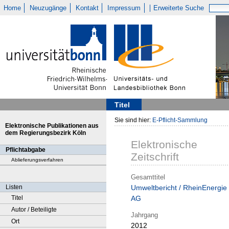
Home
Neuzugänge
Kontakt
Impressum
Erweiterte Suche
Titel
Sie sind hier:
E-Pflicht-Sammlung
Elektronische Publikationen aus
dem Regierungsbezirk Köln
Elektronische
Pflichtabgabe
Zeitschrift
Ablieferungsverfahren
Gesamttitel
Listen
Umweltbericht / RheinEnergie
Titel
AG
Autor / Beteiligte
Jahrgang
Ort
2012