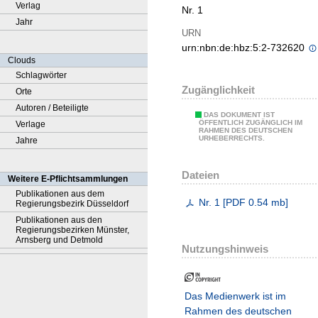
Verlag
Nr. 1
Jahr
URN
urn:nbn:de:hbz:5:2-732620
Clouds
Schlagwörter
Zugänglichkeit
Orte
Autoren / Beteiligte
DAS DOKUMENT IST
ÖFFENTLICH ZUGÄNGLICH IM
Verlage
RAHMEN DES DEUTSCHEN
URHEBERRECHTS.
Jahre
Dateien
Weitere E-Pflichtsammlungen
Publikationen aus dem
Nr. 1
[
PDF
0.54 mb
]
Regierungsbezirk Düsseldorf
Publikationen aus den
Regierungsbezirken Münster,
Arnsberg und Detmold
Nutzungshinweis
Das Medienwerk ist im
Rahmen des deutschen