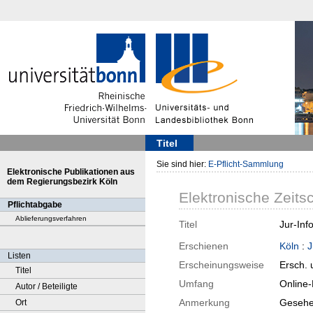
Titel
Sie sind hier:
E-Pflicht-Sammlung
Elektronische Publikationen aus
dem Regierungsbezirk Köln
Elektronische Zeitsc
Pflichtabgabe
Ablieferungsverfahren
Titel
Jur-Inf
Erschienen
Köln
:
J
Listen
Erscheinungsweise
Ersch.
Titel
Umfang
Online
Autor / Beteiligte
Anmerkung
Gesehe
Ort