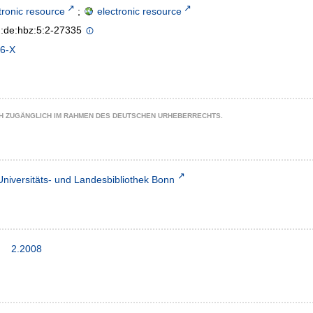
tronic resource
;
electronic resource
n:de:hbz:5:2-27335
6-X
CH ZUGÄNGLICH IM RAHMEN DES DEUTSCHEN URHEBERRECHTS.
Universitäts- und Landesbibliothek Bonn
2.2008