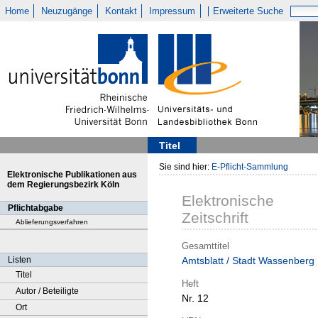
Home
Neuzugänge
Kontakt
Impressum
Erweiterte Suche
Titel
Sie sind hier:
E-Pflicht-Sammlung
Elektronische Publikationen aus
dem Regierungsbezirk Köln
Elektronische
Pflichtabgabe
Zeitschrift
Ablieferungsverfahren
Gesamttitel
Listen
Amtsblatt / Stadt Wassenberg
Titel
Heft
Autor / Beteiligte
Nr. 12
Ort