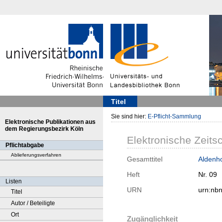
Titel
Sie sind hier:
E-Pflicht-Sammlung
Elektronische Publikationen aus
dem Regierungsbezirk Köln
Elektronische Zeitsc
Pflichtabgabe
Ablieferungsverfahren
Gesamttitel
Aldenho
Heft
Nr. 09
Listen
URN
urn:nb
Titel
Autor / Beteiligte
Ort
Zugänglichkeit