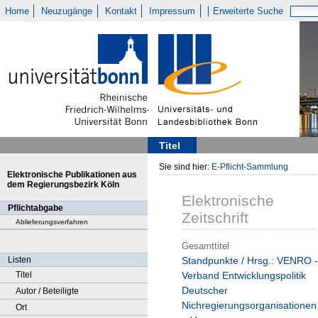
Home
Neuzugänge
Kontakt
Impressum
Erweiterte Suche
Titel
Sie sind hier:
E-Pflicht-Sammlung
Elektronische Publikationen aus
dem Regierungsbezirk Köln
Elektronische
Pflichtabgabe
Zeitschrift
Ablieferungsverfahren
Gesamttitel
Listen
Standpunkte / Hrsg.: VENRO -
Titel
Verband Entwicklungspolitik
Deutscher
Autor / Beteiligte
Nichregierungsorganisationen
Ort