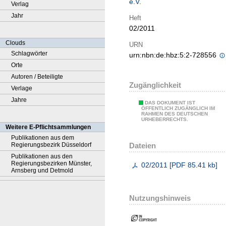
e.V.
Verlag
Jahr
Heft
02/2011
Clouds
URN
Schlagwörter
urn:nbn:de:hbz:5:2-728556
Orte
Autoren / Beteiligte
Zugänglichkeit
Verlage
Jahre
DAS DOKUMENT IST
ÖFFENTLICH ZUGÄNGLICH IM
RAHMEN DES DEUTSCHEN
URHEBERRECHTS.
Weitere E-Pflichtsammlungen
Publikationen aus dem
Dateien
Regierungsbezirk Düsseldorf
Publikationen aus den
Regierungsbezirken Münster,
02/2011
[
PDF
85.41 kb
]
Arnsberg und Detmold
Nutzungshinweis