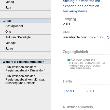
Stiftung für Verletzte mit
Verlag
Schäden des Zentralen
Jahr
Nervensystems
Jahrgang
Clouds
2011
Schlagwörter
Orte
URN
urn:nbn:de:hbz:5:2-289725
Autoren / Beteiligte
Verlage
Jahre
Zugänglichkeit
DAS DOKUMENT IST
Weitere E-Pflichtsammlungen
ÖFFENTLICH ZUGÄNGLICH IM
RAHMEN DES DEUTSCHEN
Publikationen aus dem
URHEBERRECHTS.
Regierungsbezirk Düsseldorf
Publikationen aus den
Regierungsbezirken Münster,
Hefte
Arnsberg und Detmold
1/2011
2/2011
Nutzungshinweis