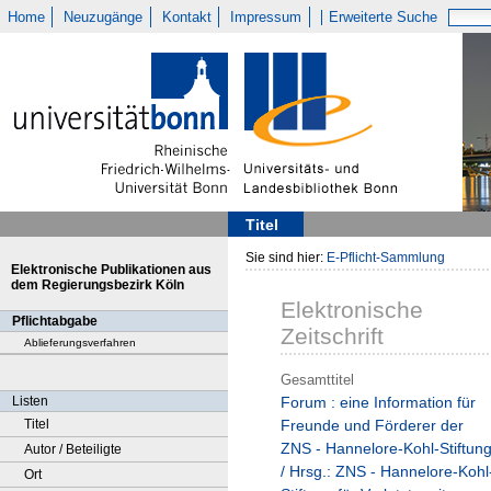
Home
Neuzugänge
Kontakt
Impressum
Erweiterte Suche
Titel
Sie sind hier:
E-Pflicht-Sammlung
Elektronische Publikationen aus
dem Regierungsbezirk Köln
Elektronische
Pflichtabgabe
Zeitschrift
Ablieferungsverfahren
Gesamttitel
Listen
Forum : eine Information für
Titel
Freunde und Förderer der
ZNS - Hannelore-Kohl-Stiftun
Autor / Beteiligte
/ Hrsg.: ZNS - Hannelore-Kohl
Ort