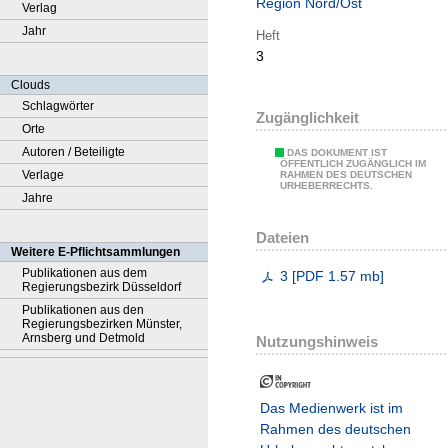
Region Nord/Ost
Verlag
Jahr
Heft
3
Clouds
Schlagwörter
Zugänglichkeit
Orte
Autoren / Beteiligte
DAS DOKUMENT IST
ÖFFENTLICH ZUGÄNGLICH IM
Verlage
RAHMEN DES DEUTSCHEN
URHEBERRECHTS.
Jahre
Dateien
Weitere E-Pflichtsammlungen
Publikationen aus dem
3
[
PDF
1.57 mb
]
Regierungsbezirk Düsseldorf
Publikationen aus den
Regierungsbezirken Münster,
Arnsberg und Detmold
Nutzungshinweis
Das Medienwerk ist im
Rahmen des deutschen