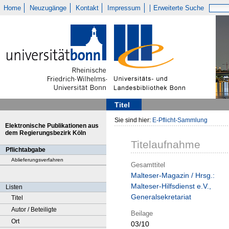
Home
Neuzugänge
Kontakt
Impressum
Erweiterte Suche
Titel
Sie sind hier:
E-Pflicht-Sammlung
Elektronische Publikationen aus
dem Regierungsbezirk Köln
Titelaufnahme
Pflichtabgabe
Ablieferungsverfahren
Gesamttitel
Malteser-Magazin / Hrsg.:
Malteser-Hilfsdienst e.V.,
Listen
Generalsekretariat
Titel
Autor / Beteiligte
Beilage
Ort
03/10