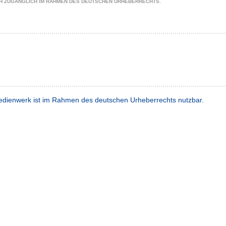
CH ZUGÄNGLICH IM RAHMEN DES DEUTSCHEN URHEBERRECHTS.
dienwerk ist im Rahmen des deutschen Urheberrechts nutzbar.