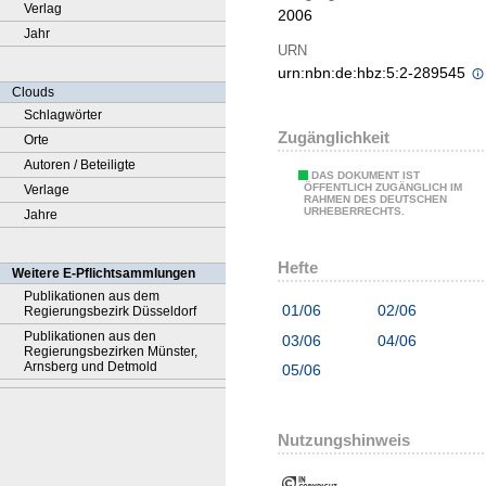
Verlag
2006
Jahr
URN
urn:nbn:de:hbz:5:2-289545
Clouds
Schlagwörter
Zugänglichkeit
Orte
Autoren / Beteiligte
DAS DOKUMENT IST
ÖFFENTLICH ZUGÄNGLICH IM
Verlage
RAHMEN DES DEUTSCHEN
URHEBERRECHTS.
Jahre
Hefte
Weitere E-Pflichtsammlungen
Publikationen aus dem
01/06
02/06
Regierungsbezirk Düsseldorf
Publikationen aus den
03/06
04/06
Regierungsbezirken Münster,
Arnsberg und Detmold
05/06
Nutzungshinweis