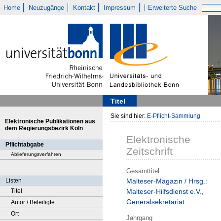
Home
Neuzugänge
Kontakt
Impressum
Erweiterte Suche
Titel
Sie sind hier:
E-Pflicht-Sammlung
Elektronische Publikationen aus
dem Regierungsbezirk Köln
Elektronische
Pflichtabgabe
Zeitschrift
Ablieferungsverfahren
Gesamttitel
Listen
Malteser-Magazin / Hrsg.:
Titel
Malteser-Hilfsdienst e.V.,
Generalsekretariat
Autor / Beteiligte
Ort
Jahrgang