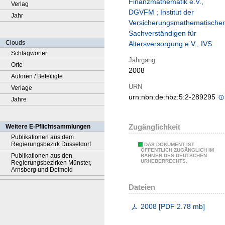
Finanzmathematik e.V.,
Verlag
DGVFM ; Institut der
Jahr
Versicherungsmathematische
Sachverständigen für
Clouds
Altersversorgung e.V., IVS
Schlagwörter
Jahrgang
Orte
2008
Autoren / Beteiligte
URN
Verlage
urn:nbn:de:hbz:5:2-289295
Jahre
Zugänglichkeit
Weitere E-Pflichtsammlungen
Publikationen aus dem
Regierungsbezirk Düsseldorf
DAS DOKUMENT IST
ÖFFENTLICH ZUGÄNGLICH IM
Publikationen aus den
RAHMEN DES DEUTSCHEN
URHEBERRECHTS.
Regierungsbezirken Münster,
Arnsberg und Detmold
Dateien
2008
[
PDF
2.78 mb
]