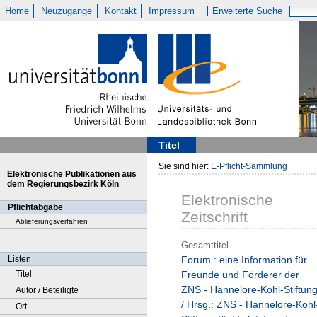
Home
Neuzugänge
Kontakt
Impressum
Erweiterte Suche
Titel
Sie sind hier:
E-Pflicht-Sammlung
Elektronische Publikationen aus
dem Regierungsbezirk Köln
Elektronische
Pflichtabgabe
Zeitschrift
Ablieferungsverfahren
Gesamttitel
Listen
Forum : eine Information für
Titel
Freunde und Förderer der
ZNS - Hannelore-Kohl-Stiftun
Autor / Beteiligte
/ Hrsg.: ZNS - Hannelore-Kohl
Ort