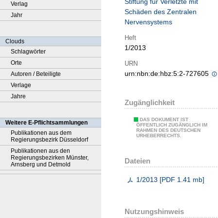
Stiftung für Verletzte mit
Verlag
Schäden des Zentralen
Jahr
Nervensystems
Heft
Clouds
1/2013
Schlagwörter
Orte
URN
urn:nbn:de:hbz:5:2-727605
Autoren / Beteiligte
Verlage
Jahre
Zugänglichkeit
DAS DOKUMENT IST
Weitere E-Pflichtsammlungen
ÖFFENTLICH ZUGÄNGLICH IM
RAHMEN DES DEUTSCHEN
Publikationen aus dem
URHEBERRECHTS.
Regierungsbezirk Düsseldorf
Publikationen aus den
Regierungsbezirken Münster,
Dateien
Arnsberg und Detmold
1/2013
[
PDF
1.41 mb
]
Nutzungshinweis