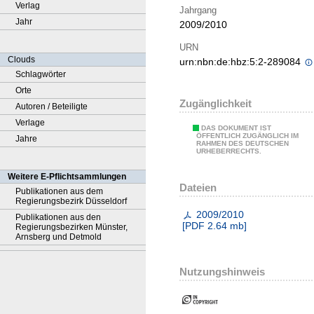
Verlag
Jahrgang
Jahr
2009/2010
URN
Clouds
urn:nbn:de:hbz:5:2-289084
Schlagwörter
Orte
Zugänglichkeit
Autoren / Beteiligte
Verlage
DAS DOKUMENT IST
ÖFFENTLICH ZUGÄNGLICH IM
Jahre
RAHMEN DES DEUTSCHEN
URHEBERRECHTS.
Weitere E-Pflichtsammlungen
Dateien
Publikationen aus dem
Regierungsbezirk Düsseldorf
2009/2010
Publikationen aus den
[
PDF
2.64 mb
]
Regierungsbezirken Münster,
Arnsberg und Detmold
Nutzungshinweis