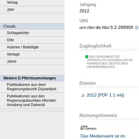
Verlag
Jahrgang
Jahr
2012
URN
Clouds
urn:nbn:de:hbz:5:2-288909
Schlagwörter
Orte
Zugänglichkeit
Autoren / Beteiligte
Verlage
DAS DOKUMENT IST
ÖFFENTLICH ZUGÄNGLICH IM
Jahre
RAHMEN DES DEUTSCHEN
URHEBERRECHTS.
Weitere E-Pflichtsammlungen
Dateien
Publikationen aus dem
Regierungsbezirk Düsseldorf
2012
[
PDF
1.1 mb
]
Publikationen aus den
Regierungsbezirken Münster,
Arnsberg und Detmold
Nutzungshinweis
Das Medienwerk ist im