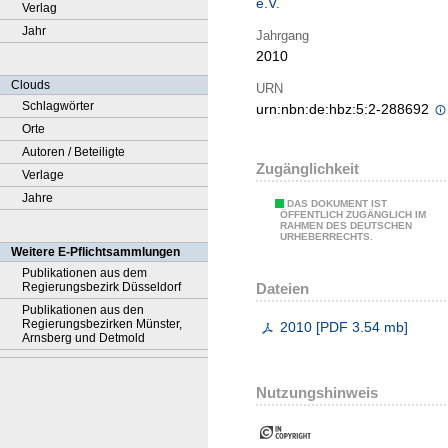
e.V.
Verlag
Jahr
Jahrgang
2010
Clouds
URN
Schlagwörter
urn:nbn:de:hbz:5:2-288692
Orte
Autoren / Beteiligte
Zugänglichkeit
Verlage
Jahre
DAS DOKUMENT IST
ÖFFENTLICH ZUGÄNGLICH IM
RAHMEN DES DEUTSCHEN
URHEBERRECHTS.
Weitere E-Pflichtsammlungen
Publikationen aus dem
Dateien
Regierungsbezirk Düsseldorf
Publikationen aus den
Regierungsbezirken Münster,
2010
[
PDF
3.54 mb
]
Arnsberg und Detmold
Nutzungshinweis