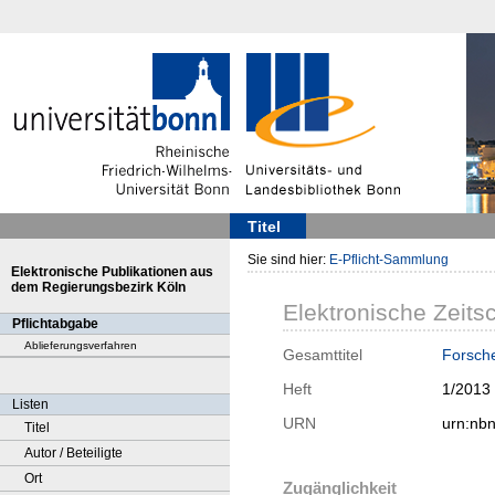
Titel
Sie sind hier:
E-Pflicht-Sammlung
Elektronische Publikationen aus
dem Regierungsbezirk Köln
Elektronische Zeitsc
Pflichtabgabe
Ablieferungsverfahren
Gesamttitel
Forsche
Heft
1/2013
Listen
URN
urn:nb
Titel
Autor / Beteiligte
Ort
Zugänglichkeit