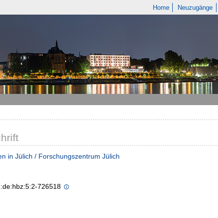
Home
Neuzugänge
hrift
n in Jülich / Forschungszentrum Jülich
n:de:hbz:5:2-726518