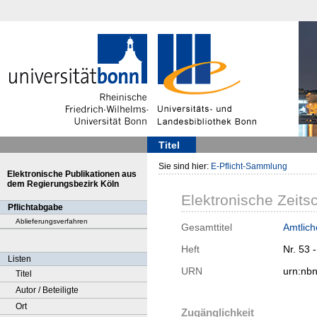
Titel
Sie sind hier:
E-Pflicht-Sammlung
Elektronische Publikationen aus
dem Regierungsbezirk Köln
Elektronische Zeitsc
Pflichtabgabe
Ablieferungsverfahren
Gesamttitel
Amtlich
Heft
Nr. 53 
Listen
URN
urn:nb
Titel
Autor / Beteiligte
Ort
Zugänglichkeit