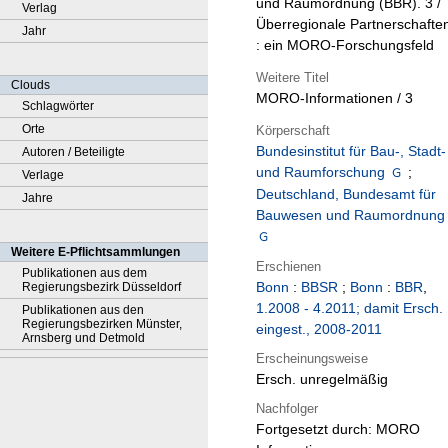
und Raumordnung (BBR). 3 /
Verlag
Überregionale Partnerschafte
Jahr
: ein MORO-Forschungsfeld
Weitere Titel
Clouds
MORO-Informationen / 3
Schlagwörter
Orte
Körperschaft
Bundesinstitut für Bau-, Stadt-
Autoren / Beteiligte
und Raumforschung
;
Verlage
Deutschland, Bundesamt für
Jahre
Bauwesen und Raumordnung
Weitere E-Pflichtsammlungen
Erschienen
Publikationen aus dem
Bonn
:
BBSR
;
Bonn
:
BBR
,
Regierungsbezirk Düsseldorf
1.2008 - 4.2011; damit Ersch.
Publikationen aus den
Regierungsbezirken Münster,
eingest., 2008-2011
Arnsberg und Detmold
Erscheinungsweise
Ersch. unregelmäßig
Nachfolger
Fortgesetzt durch: MORO