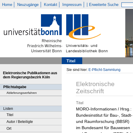
Home
Neuzugänge
Kontakt
Impressum
Erweiterte Suche
Titel
Sie sind hier:
E-Pflicht-Sammlung
Elektronische Publikationen aus
dem Regierungsbezirk Köln
Elektronische
Pflichtabgabe
Zeitschrift
Ablieferungsverfahren
Titel
Listen
MORO-Informationen / Hrsg.:
Titel
Bundesinstitut für Bau-, Stadt-
und Raumforschung (BBSR)
Autor / Beteiligte
im Bundesamt für Bauwesen
Ort