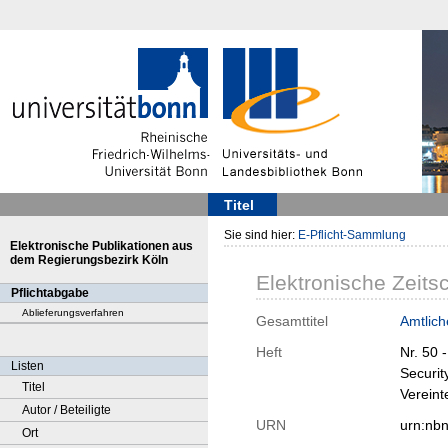
Titel
Sie sind hier:
E-Pflicht-Sammlung
Elektronische Publikationen aus
dem Regierungsbezirk Köln
Elektronische Zeitsc
Pflichtabgabe
Ablieferungsverfahren
Gesamttitel
Amtlich
Heft
Nr. 50
Listen
Securit
Titel
Vereint
Autor / Beteiligte
URN
urn:nb
Ort