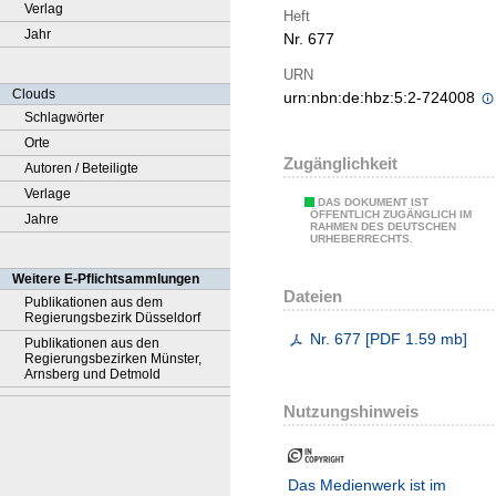
Verlag
Heft
Jahr
Nr. 677
URN
Clouds
urn:nbn:de:hbz:5:2-724008
Schlagwörter
Orte
Zugänglichkeit
Autoren / Beteiligte
Verlage
DAS DOKUMENT IST
ÖFFENTLICH ZUGÄNGLICH IM
Jahre
RAHMEN DES DEUTSCHEN
URHEBERRECHTS.
Weitere E-Pflichtsammlungen
Dateien
Publikationen aus dem
Regierungsbezirk Düsseldorf
Nr. 677
[
PDF
1.59 mb
]
Publikationen aus den
Regierungsbezirken Münster,
Arnsberg und Detmold
Nutzungshinweis
Das Medienwerk ist im