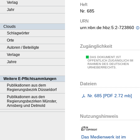
Verlag
Heft
Jahr
Nr. 685
URN
Clouds
urn:nbn:de:hbz:5:2-723860
Schlagwörter
Orte
Zugänglichkeit
Autoren / Beteiligte
Verlage
DAS DOKUMENT IST
ÖFFENTLICH ZUGÄNGLICH IM
Jahre
RAHMEN DES DEUTSCHEN
URHEBERRECHTS.
Weitere E-Pflichtsammlungen
Dateien
Publikationen aus dem
Regierungsbezirk Düsseldorf
Nr. 685
[
PDF
2.72 mb
]
Publikationen aus den
Regierungsbezirken Münster,
Arnsberg und Detmold
Nutzungshinweis
Das Medienwerk ist im