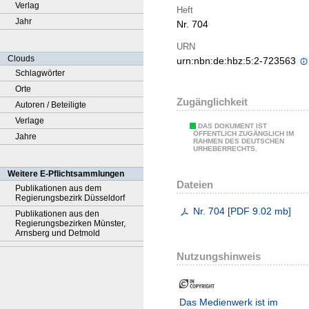
Verlag
Heft
Jahr
Nr. 704
URN
Clouds
urn:nbn:de:hbz:5:2-723563
Schlagwörter
Orte
Zugänglichkeit
Autoren / Beteiligte
Verlage
DAS DOKUMENT IST
ÖFFENTLICH ZUGÄNGLICH IM
Jahre
RAHMEN DES DEUTSCHEN
URHEBERRECHTS.
Weitere E-Pflichtsammlungen
Dateien
Publikationen aus dem
Regierungsbezirk Düsseldorf
Nr. 704
[
PDF
9.02 mb
]
Publikationen aus den
Regierungsbezirken Münster,
Arnsberg und Detmold
Nutzungshinweis
Das Medienwerk ist im