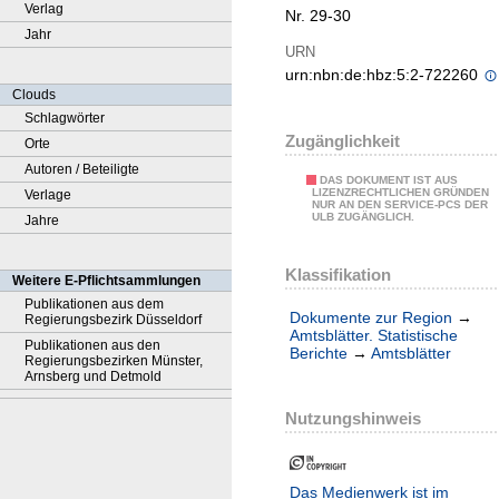
Verlag
Nr. 29-30
Jahr
URN
urn:nbn:de:hbz:5:2-722260
Clouds
Schlagwörter
Zugänglichkeit
Orte
Autoren / Beteiligte
DAS DOKUMENT IST AUS
LIZENZRECHTLICHEN GRÜNDEN
Verlage
NUR AN DEN SERVICE-PCS DER
ULB ZUGÄNGLICH.
Jahre
Klassifikation
Weitere E-Pflichtsammlungen
Publikationen aus dem
Dokumente zur Region
→
Regierungsbezirk Düsseldorf
Amtsblätter. Statistische
Publikationen aus den
Berichte
→
Amtsblätter
Regierungsbezirken Münster,
Arnsberg und Detmold
Nutzungshinweis
Das Medienwerk ist im