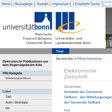
Home
Neuzugänge
Kontakt
Impressum
Erweiterte Suche
Titel
Sie sind hier:
E-Pflicht-Sammlung
Elektronische Publikationen aus
dem Regierungsbezirk Köln
Elektronische
Pflichtabgabe
Zeitschrift
Ablieferungsverfahren
Gesamttitel
Listen
Amtsblatt der Gemeinde
Titel
Selfkant : das Mitteilungsorga
der Gemeinde Selfkant
Autor / Beteiligte
Ort
Heft