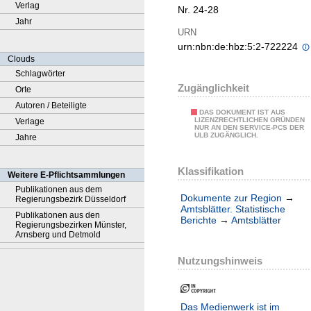
Verlag
Nr. 24-28
Jahr
URN
urn:nbn:de:hbz:5:2-722224
Clouds
Schlagwörter
Zugänglichkeit
Orte
Autoren / Beteiligte
DAS DOKUMENT IST AUS
LIZENZRECHTLICHEN GRÜNDEN
Verlage
NUR AN DEN SERVICE-PCS DER
ULB ZUGÄNGLICH.
Jahre
Klassifikation
Weitere E-Pflichtsammlungen
Publikationen aus dem
Dokumente zur Region
→
Regierungsbezirk Düsseldorf
Amtsblätter. Statistische
Publikationen aus den
Berichte
→
Amtsblätter
Regierungsbezirken Münster,
Arnsberg und Detmold
Nutzungshinweis
Das Medienwerk ist im