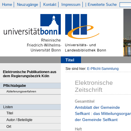
Home
Neuzugänge
Kontakt
Impressum
Erweiterte Suche
Titel
Sie sind hier:
E-Pflicht-Sammlung
Elektronische Publikationen aus
dem Regierungsbezirk Köln
Elektronische
Pflichtabgabe
Zeitschrift
Ablieferungsverfahren
Gesamttitel
Listen
Amtsblatt der Gemeinde
Titel
Selfkant : das Mitteilungsorga
der Gemeinde Selfkant
Autor / Beteiligte
Ort
Heft