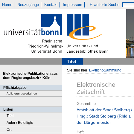
Home
Neuzugänge
Kontakt
Impressum
Erweiterte Suche
Titel
Sie sind hier:
E-Pflicht-Sammlung
Elektronische Publikationen aus
dem Regierungsbezirk Köln
Elektronische
Pflichtabgabe
Zeitschrift
Ablieferungsverfahren
Gesamttitel
Listen
Amtsblatt der Stadt Stolberg /
Titel
Hrsg.: Stadt Stolberg (Rhld.),
der Bürgermeister
Autor / Beteiligte
Ort
Heft