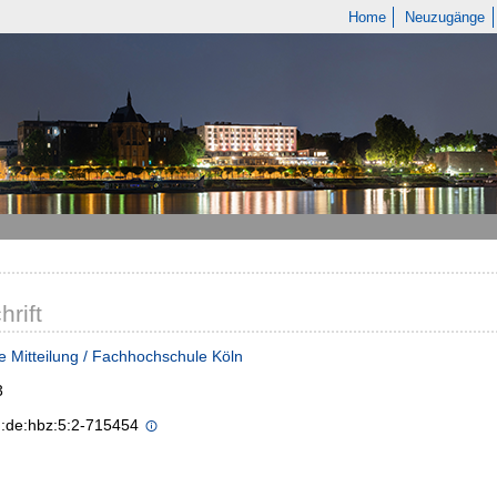
Home
Neuzugänge
hrift
e Mitteilung / Fachhochschule Köln
3
n:de:hbz:5:2-715454