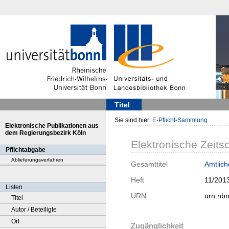
Titel
Sie sind hier:
E-Pflicht-Sammlung
Elektronische Publikationen aus
dem Regierungsbezirk Köln
Elektronische Zeitsc
Pflichtabgabe
Ablieferungsverfahren
Gesamttitel
Amtlich
Heft
11/201
Listen
URN
urn:nb
Titel
Autor / Beteiligte
Ort
Zugänglichkeit