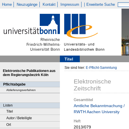
Home
Neuzugänge
Kontakt
Impressum
Erweiterte Suche
Titel
Sie sind hier:
E-Pflicht-Sammlung
Elektronische Publikationen aus
dem Regierungsbezirk Köln
Elektronische
Pflichtabgabe
Zeitschrift
Ablieferungsverfahren
Gesamttitel
Listen
Amtliche Bekanntmachung /
Titel
RWTH Aachen University
Autor / Beteiligte
Heft
Ort
2013/079