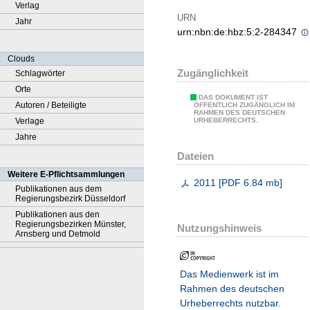
Verlag
URN
Jahr
urn:nbn:de:hbz:5:2-284347
Clouds
Zugänglichkeit
Schlagwörter
Orte
DAS DOKUMENT IST
Autoren / Beteiligte
ÖFFENTLICH ZUGÄNGLICH IM
RAHMEN DES DEUTSCHEN
Verlage
URHEBERRECHTS.
Jahre
Dateien
Weitere E-Pflichtsammlungen
2011
[
PDF
6.84 mb
]
Publikationen aus dem
Regierungsbezirk Düsseldorf
Publikationen aus den
Regierungsbezirken Münster,
Nutzungshinweis
Arnsberg und Detmold
Das Medienwerk ist im
Rahmen des deutschen
Urheberrechts nutzbar.