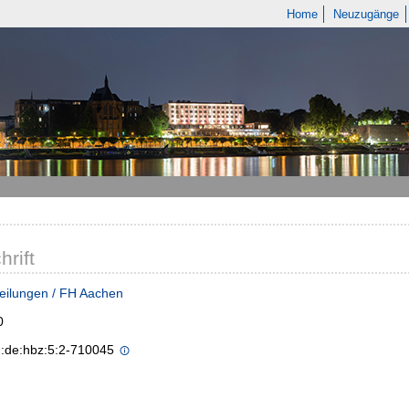
Home
Neuzugänge
hrift
eilungen / FH Aachen
0
n:de:hbz:5:2-710045