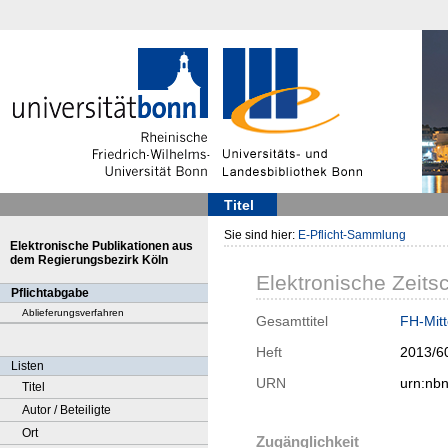
Titel
Sie sind hier:
E-Pflicht-Sammlung
Elektronische Publikationen aus
dem Regierungsbezirk Köln
Elektronische Zeitsc
Pflichtabgabe
Ablieferungsverfahren
Gesamttitel
FH-Mitt
Heft
2013/6
Listen
URN
urn:nb
Titel
Autor / Beteiligte
Ort
Zugänglichkeit