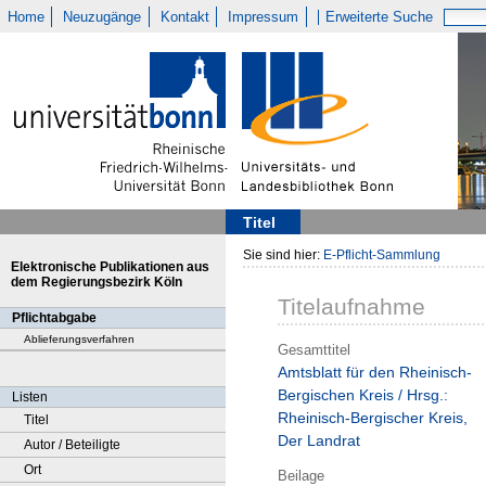
Home
Neuzugänge
Kontakt
Impressum
Erweiterte Suche
Titel
Sie sind hier:
E-Pflicht-Sammlung
Elektronische Publikationen aus
dem Regierungsbezirk Köln
Titelaufnahme
Pflichtabgabe
Ablieferungsverfahren
Gesamttitel
Amtsblatt für den Rheinisch-
Bergischen Kreis / Hrsg.:
Listen
Rheinisch-Bergischer Kreis,
Titel
Der Landrat
Autor / Beteiligte
Ort
Beilage