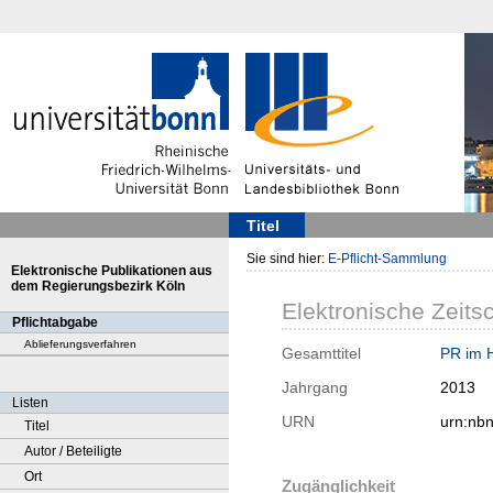
Titel
Sie sind hier:
E-Pflicht-Sammlung
Elektronische Publikationen aus
dem Regierungsbezirk Köln
Elektronische Zeitsc
Pflichtabgabe
Ablieferungsverfahren
Gesamttitel
PR im H
Jahrgang
2013
Listen
URN
urn:nb
Titel
Autor / Beteiligte
Ort
Zugänglichkeit