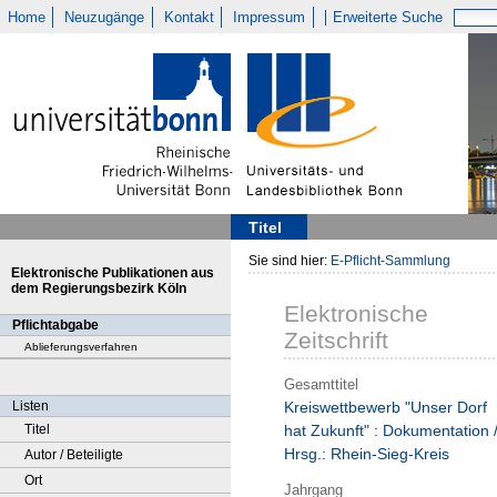
Home
Neuzugänge
Kontakt
Impressum
Erweiterte Suche
Titel
Sie sind hier:
E-Pflicht-Sammlung
Elektronische Publikationen aus
dem Regierungsbezirk Köln
Elektronische
Pflichtabgabe
Zeitschrift
Ablieferungsverfahren
Gesamttitel
Listen
Kreiswettbewerb "Unser Dorf
Titel
hat Zukunft" : Dokumentation 
Hrsg.: Rhein-Sieg-Kreis
Autor / Beteiligte
Ort
Jahrgang