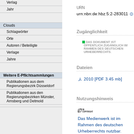
Verlag
URN
Jahr
urn:nbn:de:hbz:5:2-283011
Clouds
Zugänglichkeit
Schlagwörter
Orte
DAS DOKUMENT IST
Autoren / Beteiligte
ÖFFENTLICH ZUGÄNGLICH IM
RAHMEN DES DEUTSCHEN
Verlage
URHEBERRECHTS.
Jahre
Dateien
Weitere E-Pflichtsammlungen
2010
[
PDF
3.45 mb
]
Publikationen aus dem
Regierungsbezirk Düsseldorf
Publikationen aus den
Regierungsbezirken Münster,
Nutzungshinweis
Arnsberg und Detmold
Das Medienwerk ist im
Rahmen des deutschen
Urheberrechts nutzbar.