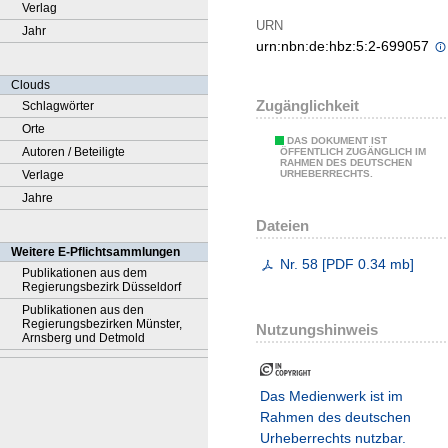
Verlag
URN
Jahr
urn:nbn:de:hbz:5:2-699057
Clouds
Zugänglichkeit
Schlagwörter
Orte
DAS DOKUMENT IST
Autoren / Beteiligte
ÖFFENTLICH ZUGÄNGLICH IM
RAHMEN DES DEUTSCHEN
Verlage
URHEBERRECHTS.
Jahre
Dateien
Weitere E-Pflichtsammlungen
Nr. 58
[
PDF
0.34 mb
]
Publikationen aus dem
Regierungsbezirk Düsseldorf
Publikationen aus den
Regierungsbezirken Münster,
Nutzungshinweis
Arnsberg und Detmold
Das Medienwerk ist im
Rahmen des deutschen
Urheberrechts nutzbar.