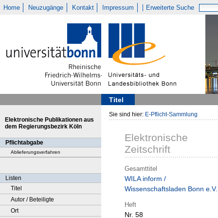
Home
Neuzugänge
Kontakt
Impressum
Erweiterte Suche
Titel
Sie sind hier:
E-Pflicht-Sammlung
Elektronische Publikationen aus
dem Regierungsbezirk Köln
Elektronische
Pflichtabgabe
Zeitschrift
Ablieferungsverfahren
Gesamttitel
Listen
WILA inform /
Titel
Wissenschaftsladen Bonn e.V.
Autor / Beteiligte
Heft
Ort
Nr. 58