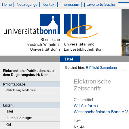
Home
Neuzugänge
Kontakt
Impressum
Erweiterte Suche
Titel
Sie sind hier:
E-Pflicht-Sammlung
Elektronische Publikationen aus
dem Regierungsbezirk Köln
Elektronische
Pflichtabgabe
Zeitschrift
Ablieferungsverfahren
Gesamttitel
Listen
WILA inform /
Titel
Wissenschaftsladen Bonn e.V.
Autor / Beteiligte
Heft
Ort
Nr. 44