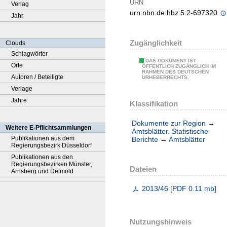
URN
Verlag
urn:nbn:de:hbz:5:2-697320
Jahr
Zugänglichkeit
Clouds
Schlagwörter
DAS DOKUMENT IST
Orte
ÖFFENTLICH ZUGÄNGLICH IM
RAHMEN DES DEUTSCHEN
Autoren / Beteiligte
URHEBERRECHTS.
Verlage
Jahre
Klassifikation
Dokumente zur Region
→
Weitere E-Pflichtsammlungen
Amtsblätter. Statistische
Publikationen aus dem
Berichte
→
Amtsblätter
Regierungsbezirk Düsseldorf
Publikationen aus den
Regierungsbezirken Münster,
Dateien
Arnsberg und Detmold
2013/46
[
PDF
0.11 mb
]
Nutzungshinweis