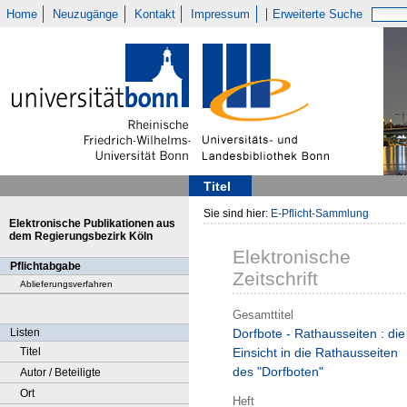
Home
Neuzugänge
Kontakt
Impressum
Erweiterte Suche
Titel
Sie sind hier:
E-Pflicht-Sammlung
Elektronische Publikationen aus
dem Regierungsbezirk Köln
Elektronische
Pflichtabgabe
Zeitschrift
Ablieferungsverfahren
Gesamttitel
Listen
Dorfbote - Rathausseiten : die
Titel
Einsicht in die Rathausseiten
des "Dorfboten"
Autor / Beteiligte
Ort
Heft