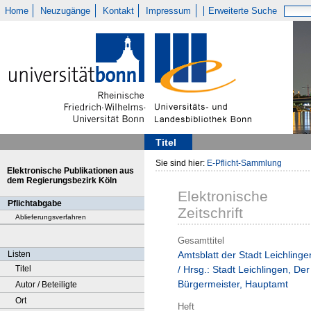
Home
Neuzugänge
Kontakt
Impressum
Erweiterte Suche
Titel
Sie sind hier:
E-Pflicht-Sammlung
Elektronische Publikationen aus
dem Regierungsbezirk Köln
Elektronische
Pflichtabgabe
Zeitschrift
Ablieferungsverfahren
Gesamttitel
Listen
Amtsblatt der Stadt Leichlinge
Titel
/ Hrsg.: Stadt Leichlingen, Der
Bürgermeister, Hauptamt
Autor / Beteiligte
Ort
Heft