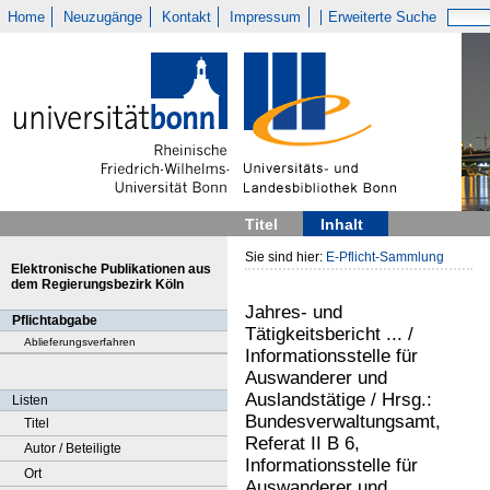
Home
Neuzugänge
Kontakt
Impressum
Erweiterte Suche
Titel
Inhalt
Sie sind hier:
E-Pflicht-Sammlung
Elektronische Publikationen aus
dem Regierungsbezirk Köln
Jahres- und
Pflichtabgabe
Tätigkeitsbericht ... /
Ablieferungsverfahren
Informationsstelle für
Auswanderer und
Auslandstätige / Hrsg.:
Listen
Bundesverwaltungsamt,
Titel
Referat II B 6,
Autor / Beteiligte
Informationsstelle für
Ort
Auswanderer und