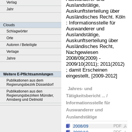
Verlag
Auslandstätige,
Jahr
Auskunftsterteilung über
Ausländisches Recht. Köln
: Informationsstelle für
Clouds
Auswanderer und
Schlagwörter
Auslandstätige,
Orte
Auskunftserteilung über
Autoren / Beteiligte
Ausländisches Recht,
Verlage
Nachgewiesen
2008/09(2009) -
Jahre
2009/10(2011); 2011(2012)
; damit Erscheinen
Weitere E-Pflichtsammlungen
eingestellt, [2009-2012]
Publikationen aus dem
Regierungsbezirk Düsseldorf
Jahres- und
Publikationen aus den
Tätigkeitsbericht ... /
Regierungsbezirken Münster,
Arnsberg und Detmold
Informationsstelle für
Auswanderer und
Auslandstätige
PDF
2008/09