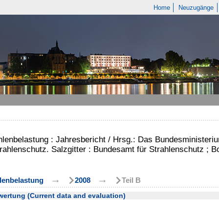
Home
Neuzugänge
ahlenbelastung : Jahresbericht / Hrsg.: Das Bundesminister
rahlenschutz. Salzgitter : Bundesamt für Strahlenschutz ; 
→
→
hlenbelastung
2008
Teil B
ertung (Current data and evaluation)