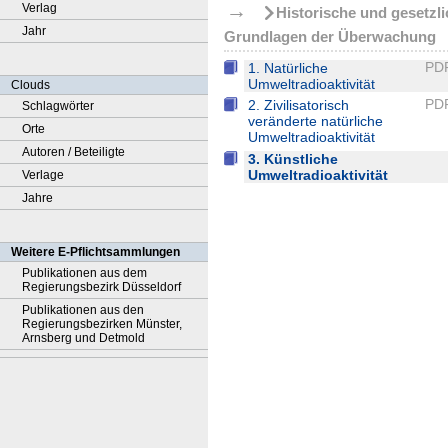
→
Verlag
Historische und gesetzl
Jahr
Grundlagen der Überwachung
PD
1. Natürliche
Umweltradioaktivität
Clouds
PD
2. Zivilisatorisch
Schlagwörter
veränderte natürliche
Orte
Umweltradioaktivität
Autoren / Beteiligte
3. Künstliche
Umweltradioaktivität
Verlage
Jahre
Weitere E-Pflichtsammlungen
Publikationen aus dem
Regierungsbezirk Düsseldorf
Publikationen aus den
Regierungsbezirken Münster,
Arnsberg und Detmold