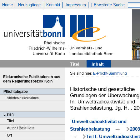
Home
Neuzugänge
Kontakt
Impressum
Erweiterte Suche
Titel
Inhalt
Sie sind hier:
E-Pflicht-Sammlung
Elektronische Publikationen aus
dem Regierungsbezirk Köln
Historische und gesetzliche
Pflichtabgabe
Grundlagen der Überwachung
Ablieferungsverfahren
In: Umweltradioaktivität und
Strahlenbelastung. Jg. H. . 2
Listen
Umweltradioaktivität und
Titel
→
Autor / Beteiligte
Strahlenbelastung
2003
→
Ort
Teil I: Umweltradioaktivit