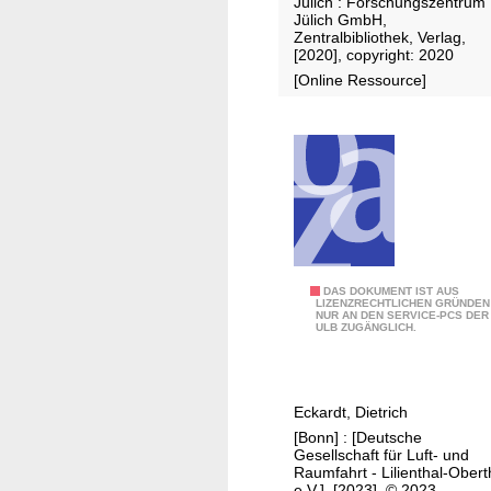
Jülich : Forschungszentrum
d
i
Jülich GmbH,
e
n
Zentralbibliothek, Verlag,
[2020], copyright: 2020
l
g
[Online Ressource]
l
a
i
n
n
d
g
m
o
o
f
d
s
e
p
l
a
l
A
DAS DOKUMENT IST AUS
LIZENZRECHTLICHEN GRÜNDEN
t
i
NUR AN DEN SERVICE-PCS DER
e
ULB ZUGÄNGLICH.
i
n
r
a
g
o
l
s
-
v
Eckardt, Dietrich
p
S
a
[Bonn] : [Deutsche
a
t
Gesellschaft für Luft- und
r
t
u
Raumfahrt - Lilienthal-Obert
i
e.V.], [2023], © 2023