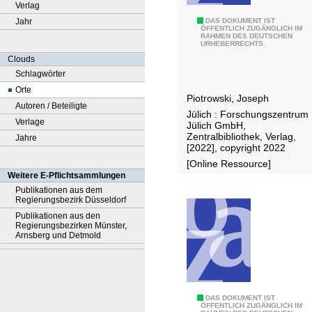
Verlag
Jahr
E
DAS DOKUMENT IST
ÖFFENTLICH ZUGÄNGLICH IM
RAHMEN DES DEUTSCHEN
f
URHEBERRECHTS.
f
Clouds
e
Schlagwörter
c
Orte
Piotrowski, Joseph
t
Autoren / Beteiligte
Jülich : Forschungszentrum
s
Verlage
Jülich GmbH,
o
Zentralbibliothek, Verlag,
Jahre
[2022], copyright 2022
f
[Online Ressource]
s
Weitere E-Pflichtsammlungen
a
Publikationen aus dem
l
Regierungsbezirk Düsseldorf
t
Publikationen aus den
Regierungsbezirken Münster,
p
Arnsberg und Detmold
r
e
c
i
O
DAS DOKUMENT IST
ÖFFENTLICH ZUGÄNGLICH IM