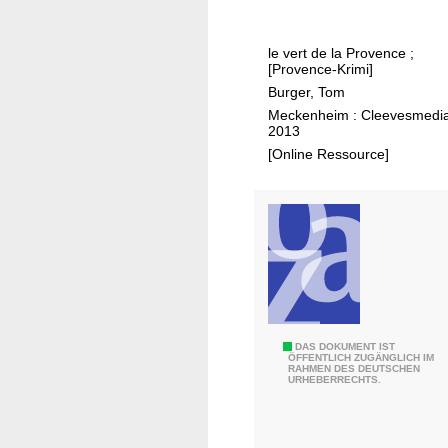
h
n
r
i
le vert de la Provence ;
[Provence-Krimi]
g
Burger, Tom
e
Meckenheim : Cleevesmedia
n
2013
B
[Online Ressource]
e
s
t
e
h
e
n
d
e
I
DAS DOKUMENT IST
ÖFFENTLICH ZUGÄNGLICH IM
r
RAHMEN DES DEUTSCHEN
n
URHEBERRECHTS.
K
t
o
e
l
g