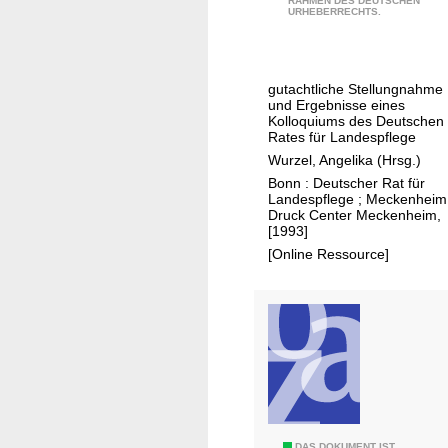
RAHMEN DES DEUTSCHEN
r
c
URHEBERRECHTS.
u
h
p
a
p
f
gutachtliche Stellungnahme
e
t
und Ergebnisse eines
n
s
Kolloquiums des Deutschen
Rates für Landespflege
ü
p
Wurzel, Angelika (Hrsg.)
b
f
Bonn : Deutscher Rat für
u
l
Landespflege ; Meckenheim
n
e
Druck Center Meckenheim,
[1993]
g
g
[Online Ressource]
s
e
p
i
l
n
ä
d
t
e
z
n
e
n
u
e
n
u
DAS DOKUMENT IST