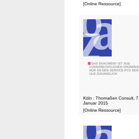
e
e
M
[Online Ressource]
i
n
a
m
h
n
e
n
i
m
-
S
t
S
DAS DOKUMENT IST AUS
a
LIZENZRECHTLICHEN GRÜNDEN
NUR AN DEN SERVICE-PCS DER
c
d
ULB ZUGÄNGLICH.
h
t
u
d
l
e
Köln : Thomaßen Consult, 7
e
r
Januar 2015
n
K
[Online Ressource]
t
u
w
l
i
t
c
u