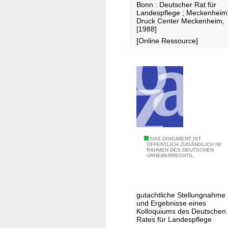
g
Bonn : Deutscher Rat für
e
Landespflege ; Meckenheim
Druck Center Meckenheim,
n
[1988]
f
[Online Ressource]
ü
r
e
i
n
e
u
m
w
F
DAS DOKUMENT IST
ÖFFENTLICH ZUGÄNGLICH IM
e
RAHMEN DES DEUTSCHEN
r
URHEBERRECHTS.
l
e
t
i
o
z
gutachtliche Stellungnahme
r
e
und Ergebnisse eines
i
i
Kolloquiums des Deutschen
Rates für Landespflege
e
t