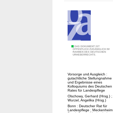
t
s
c
h
e
r
R
a
E
DAS DOKUMENT IST
t
ÖFFENTLICH ZUGÄNGLICH IM
RAHMEN DES DEUTSCHEN
i
f
URHEBERRECHTS.
n
ü
g
r
r
L
Vorsorge und Ausgleich :
i
a
gutachtliche Stellungnahme
f
n
und Ergebnisse eines
Kolloquiums des Deutschen
f
d
Rates für Landespflege
e
e
Olschowy, Gerhard (Hrsg.)
;
i
s
Wurzel, Angelika (Hrsg.)
n
p
Bonn : Deutscher Rat für
Landespflege ; Meckenheim
N
f