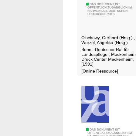
I
N
DAS DOKUMENT IST
ÖFFENTLICH ZUGÄNGLICH IM
t
RAHMEN DES DEUTSCHEN
a
URHEBERRECHTS.
a
t
l
u
i
r
Olschowy, Gerhard (Hrsg.)
;
e
s
Wurzel, Angelika (Hrsg.)
n
c
Bonn : Deutscher Rat für
h
Landespflege ; Meckenheim
Druck Center Meckenheim,
u
[1991]
t
[Online Ressource]
z
u
n
d
L
a
n
d
T
DAS DOKUMENT IST
s
ÖFFENTLICH ZUGÄNGLICH IM