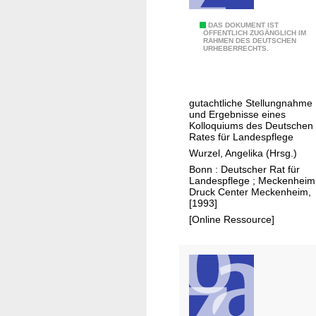
ß
g
W
DAS DOKUMENT IST
ÖFFENTLICH ZUGÄNGLICH IM
e
RAHMEN DES DEUTSCHEN
e
URHEBERRECHTS.
w
g
ä
e
s
z
gutachtliche Stellungnahme
s
u
und Ergebnisse eines
e
r
Kolloquiums des Deutschen
Rates für Landespflege
r
u
Wurzel, Angelika (Hrsg.)
n
m
Bonn : Deutscher Rat für
w
Landespflege ; Meckenheim
e
Druck Center Meckenheim,
[1993]
l
[Online Ressource]
t
v
e
r
t
r