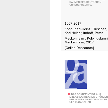
RAHMEN DES DEUTSCHEN
e
URHEBERRECHTS.
s
t
s
1867-2017
c
Koop, Karl-Heinz
;
Tuschen,
h
Karl Heinz
;
Imhoff, Peter
r
Meckenheim : Kolpingsfamil
i
Meckenheim, 2017
f
[Online Ressource]
t
z
u
m
1
5
0
-
G
DAS DOKUMENT IST AUS
j
LIZENZRECHTLICHEN GRÜNDEN
NUR AN DEN SERVICE-PCS DER
r
ä
ULB ZUGÄNGLICH.
ü