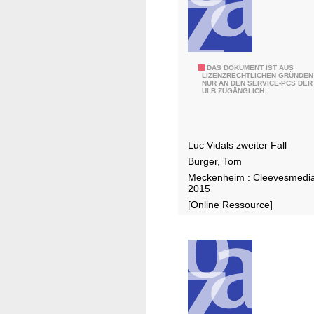
e
i
r
m
n
D
DAS DOKUMENT IST AUS
LIZENZRECHTLICHEN GRÜNDEN
NUR AN DEN SERVICE-PCS DER
a
ULB ZUGÄNGLICH.
s
B
ü
Luc Vidals zweiter Fall
c
Burger, Tom
h
Meckenheim : Cleevesmedia
e
2015
r
[Online Ressource]
h
a
u
s