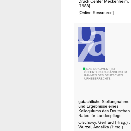
Druck Center Meckenheim,
a
l
[1988]
t
e
[Online Ressource]
u
g
r
e
u
n
d
L
a
n
E
DAS DOKUMENT IST
d
ÖFFENTLICH ZUGÄNGLICH IM
RAHMEN DES DEUTSCHEN
m
s
URHEBERRECHTS.
p
c
f
h
e
a
gutachtliche Stellungnahme
h
f
und Ergebnisse eines
l
Kolloquiums des Deutschen
t
Rates für Landespflege
u
Olschowy, Gerhard (Hrsg.)
;
n
Wurzel, Angelika (Hrsg.)