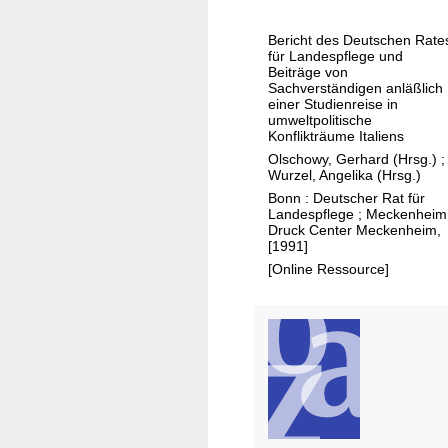
u
e
r
n
Bericht des Deutschen Rate
-
für Landespflege und
d
u
Beiträge von
e
Sachverständigen anläßlich
n
r
einer Studienreise in
d
umweltpolitische
L
Konflikträume Italiens
U
a
Olschowy, Gerhard (Hrsg.)
;
m
n
Wurzel, Angelika (Hrsg.)
w
d
Bonn : Deutscher Rat für
e
Landespflege ; Meckenheim
e
Druck Center Meckenheim,
l
s
[1991]
t
p
[Online Ressource]
s
f
c
l
h
e
u
g
t
e
z
i
n