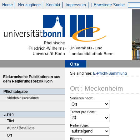
Home
Neuzugänge
Kontakt
Impressum
Erweiterte Suche
Orte
Sie sind hier:
E-Pflicht-Sammlung
Elektronische Publikationen aus
dem Regierungsbezirk Köln
Ort : Meckenheim
Pflichtabgabe
Ablieferungsverfahren
Sortieren nach:
Treffer pro Seite:
Listen
Titel
Reihenfolge:
Autor / Beteiligte
Ort
Blättern: