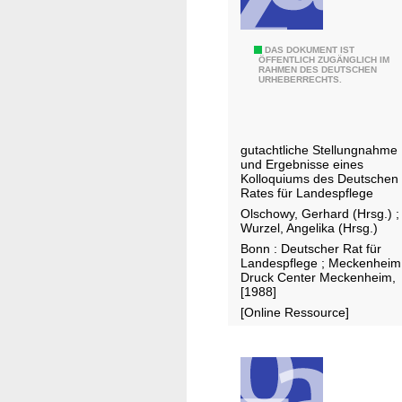
ä
g
l
Z
DAS DOKUMENT IST
ÖFFENTLICH ZUGÄNGLICH IM
i
RAHMEN DES DEUTSCHEN
u
URHEBERRECHTS.
c
r
h
U
e
m
n
gutachtliche Stellungnahme
w
und Ergebnisse eines
L
e
Kolloquiums des Deutschen
a
Rates für Landespflege
l
n
Olschowy, Gerhard (Hrsg.)
;
t
Wurzel, Angelika (Hrsg.)
d
v
Bonn : Deutscher Rat für
n
e
Landespflege ; Meckenheim
u
Druck Center Meckenheim,
r
[1988]
t
t
[Online Ressource]
z
r
u
ä
n
g
g
l
i