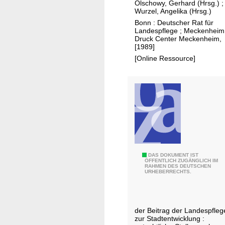
Olschowy, Gerhard (Hrsg.)
;
n
u
Wurzel, Angelika (Hrsg.)
t
n
Bonn : Deutscher Rat für
i
d
Landespflege ; Meckenheim
Druck Center Meckenheim,
e
E
[1989]
r
r
[Online Ressource]
t
h
e
o
E
l
n
u
t
n
w
g
i
-
c
H
k
e
N
DAS DOKUMENT IST
ÖFFENTLICH ZUGÄNGLICH IM
l
r
RAHMEN DES DEUTSCHEN
a
URHEBERRECHTS.
u
a
t
n
u
u
g
s
r
der Beitrag der Landespfleg
d
f
i
zur Stadtentwicklung :