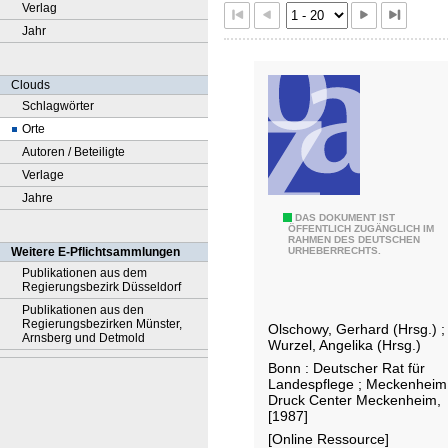
Verlag
Jahr
Clouds
Schlagwörter
Orte
Autoren / Beteiligte
Verlage
Jahre
2
DAS DOKUMENT IST
ÖFFENTLICH ZUGÄNGLICH IM
RAHMEN DES DEUTSCHEN
5
Weitere E-Pflichtsammlungen
URHEBERRECHTS.
J
Publikationen aus dem
Regierungsbezirk Düsseldorf
a
Publikationen aus den
h
Regierungsbezirken Münster,
Olschowy, Gerhard (Hrsg.)
;
r
Arnsberg und Detmold
Wurzel, Angelika (Hrsg.)
e
Bonn : Deutscher Rat für
D
Landespflege ; Meckenheim
Druck Center Meckenheim,
e
[1987]
u
[Online Ressource]