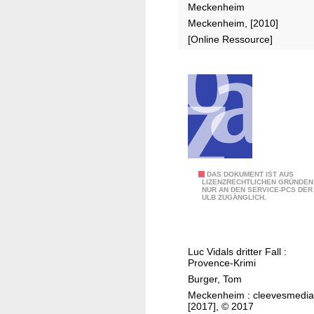
Meckenheim
p
r
Meckenheim, [2010]
i
a
[Online Ressource]
n
t
g
i
s
o
f
n
a
s
m
k
i
o
l
n
i
z
D
DAS DOKUMENT IST AUS
LIZENZRECHTLICHEN GRÜNDEN
e
e
NUR AN DEN SERVICE-PCS DER
e
ULB ZUGÄNGLICH.
M
p
r
e
t
s
c
"
c
k
Luc Vidals dritter Fall :
M
h
Provence-Krimi
e
e
ö
Burger, Tom
n
c
n
Meckenheim : cleevesmedia
h
k
e
[2017], © 2017