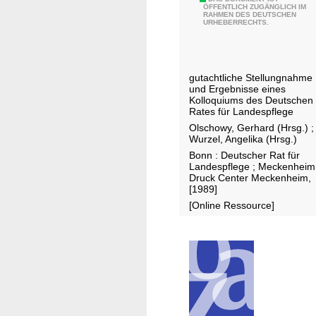
W
ÖFFENTLICH ZUGÄNGLICH IM
d
e
RAHMEN DES DEUTSCHEN
e
URHEBERRECHTS.
N
n
g
a
B
e
t
u
z
u
n
gutachtliche Stellungnahme
u
und Ergebnisse eines
r
d
n
Kolloquiums des Deutschen
s
e
Rates für Landespflege
a
c
s
Olschowy, Gerhard (Hrsg.)
;
t
Wurzel, Angelika (Hrsg.)
h
l
u
Bonn : Deutscher Rat für
u
ä
r
Landespflege ; Meckenheim
t
n
Druck Center Meckenheim,
n
[1989]
z
d
a
[Online Ressource]
e
h
r
e
n
n
F
l
i
e