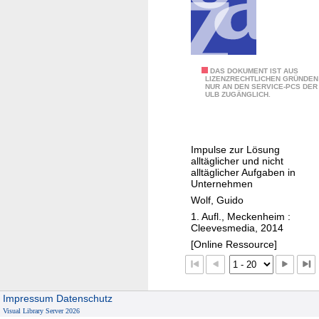
k
r
l
e
u
n
n
"
"
DAS DOKUMENT IST AUS
g
LIZENZRECHTLICHEN GRÜNDEN
NUR AN DEN SERVICE-PCS DER
V
s
ULB ZUGÄNGLICH.
i
p
e
l
l
a
Impulse zur Lösung
e
n
alltäglicher und nicht
n
alltäglicher Aufgaben in
u
Unternehmen
D
n
Wolf, Guido
a
g
1. Aufl., Meckenheim :
n
f
Cleevesmedia, 2014
k
ü
[Online Ressource]
f
r
ü
d
r
i
Impressum
Datenschutz
d
e
Visual Library Server 2026