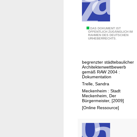
i
n
c
d
h
e
k
n
e
A
DAS DOKUMENT IST
ÖFFENTLICH ZUGÄNGLICH IM
n
i
RAHMEN DES DEUTSCHEN
l
URHEBERRECHTS.
e
t
t
u
s
s
e
p
t
n
begrenzter städtebaulicher
r
a
Architektenwettbewerb
B
ü
d
gemäß RAW 2004 :
u
Dokumentation
f
t
n
Trelle, Sandra
u
M
d
Meckenheim : Stadt
n
e
Meckenheim, Der
e
g
c
Bürgermeister, [2009]
s
k
[Online Ressource]
l
e
ä
n
n
h
d
e