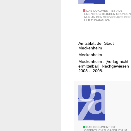
B
DAS DOKUMENT IST AUS
LIZENZRECHTLICHEN GRÜNDEN
NUR AN DEN SERVICE-PCS DER
ü
ULB ZUGÄNGLICH.
r
g
e
Amtsblatt der Stadt
r
Meckenheim
i
Meckenheim
n
Meckenheim : [Verlag nicht
f
ermittelbar], Nachgewiesen
2008 -, 2008-
o
r
m
a
t
i
o
n
F
DAS DOKUMENT IST
ÖFFENTLICH ZUGÄNGLICH IM