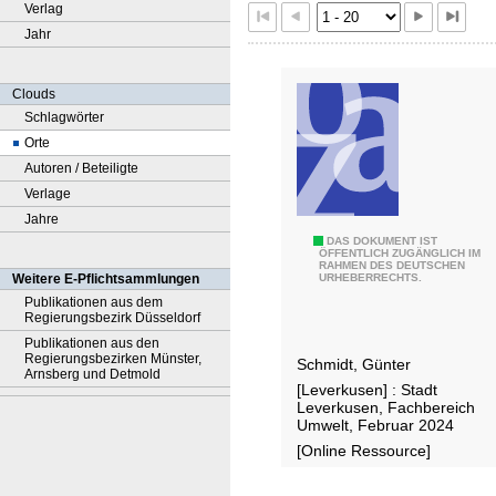
Verlag
Jahr
Clouds
Schlagwörter
Orte
Autoren / Beteiligte
Verlage
Jahre
R
DAS DOKUMENT IST
ÖFFENTLICH ZUGÄNGLICH IM
RAHMEN DES DEUTSCHEN
ü
Weitere E-Pflichtsammlungen
URHEBERRECHTS.
c
Publikationen aus dem
Regierungsbezirk Düsseldorf
k
Publikationen aus den
b
Regierungsbezirken Münster,
Schmidt, Günter
a
Arnsberg und Detmold
[Leverkusen] : Stadt
u
Leverkusen, Fachbereich
t
Umwelt, Februar 2024
e
[Online Ressource]
n