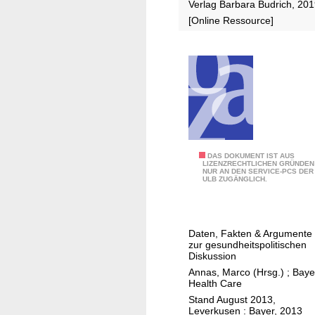
Verlag Barbara Budrich, 20
n
e
[Online Ressource]
g
n
a
u
s
l
ä
n
d
i
A
DAS DOKUMENT IST AUS
LIZENZRECHTLICHEN GRÜNDEN
s
NUR AN DEN SERVICE-PCS DER
u
ULB ZUGÄNGLICH.
c
f
h
d
e
e
Daten, Fakten & Argumente
r
n
zur gesundheitspolitischen
B
P
Diskussion
e
u
Annas, Marco (Hrsg.)
;
Baye
r
Health Care
n
u
Stand August 2013,
k
Leverkusen : Bayer, 2013