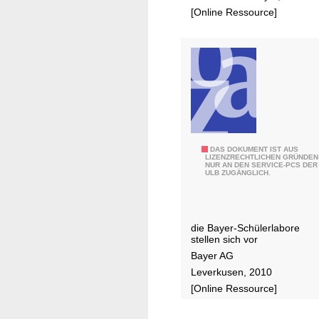
f
t
[Online Ressource]
s
g
q
e
u
b
a
r
l
a
i
c
f
h
i
t
k
B
DAS DOKUMENT IST AUS
LIZENZRECHTLICHEN GRÜNDEN
a
NUR AN DEN SERVICE-PCS DER
a
ULB ZUGÄNGLICH.
t
y
i
l
o
a
die Bayer-Schülerlabore
n
b
stellen sich vor
e
,
Bayer AG
n
d
Leverkusen, 2010
:
i
[Online Ressource]
A
s
n
c