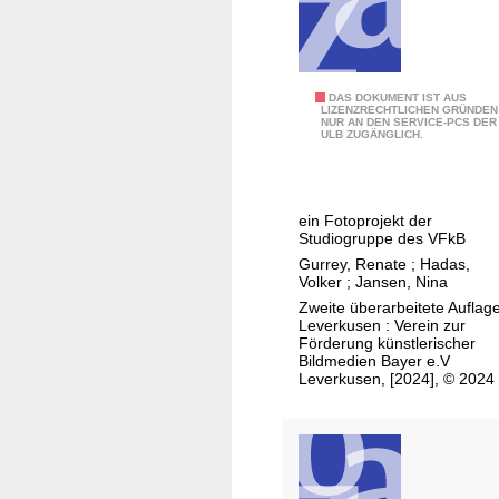
S
r
n
t
k
g
a
e
s
t
n
p
B
DAS DOKUMENT IST AUS
LIZENZRECHTLICHEN GRÜNDEN
i
n
r
NUR AN DEN SERVICE-PCS DER
e
ULB ZUGÄNGLICH.
s
u
o
t
t
n
z
t
i
g
e
g
k
ein Fotoprojekt der
i
s
e
Studiogruppe des VFkB
n
s
s
Gurrey, Renate
;
Hadas,
B
-
c
Volker
;
Jansen, Nina
a
S
h
Zweite überarbeitete Auflage
d
t
Leverkusen : Verein zur
i
Förderung künstlerischer
e
a
c
Bildmedien Bayer e.V
n
n
Leverkusen, [2024], © 2024
h
-
d
t
W
u
e
ü
n
n
r
d