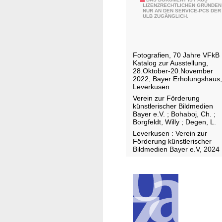
B
s
g
LIZENZRECHTLICHEN GRÜNDEN
NUR AN DEN SERVICE-PCS DER
i
d
G
ULB ZUGÄNGLICH.
l
e
r
d
m
o
e
A
n
Fotografien, 70 Jahre VFkB 
r
u
e
Katalog zur Ausstellung,
W
28.Oktober-20.November
s
n
2022, Bayer Erholungshaus,
e
l
b
Leverkusen
l
a
o
Verein zur Förderung
t
n
künstlerischer Bildmedien
r
Bayer e.V.
;
Bohaboj, Ch.
;
e
d
n
Borgfeldt, Willy
;
Degen, L.
n
Leverkusen : Verein zur
Förderung künstlerischer
Bildmedien Bayer e.V, 2024