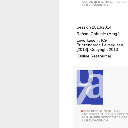
r
NUR AN DEN SERVICE-PCS DER
7
ULB ZUGÄNGLICH.
e
J
i
a
n
h
Session 2013/2014
B
r
Rhöse, Gabriele (Hrsg.)
u
e
Leverkusen : KG
n
Prinzengarde Leverkusen,
k
[2013], Copyright 2013
e
[Online Ressource]
r
K
a
r
l
s
t
r
A
DAS DOKUMENT IST AUS
a
LIZENZRECHTLICHEN GRÜNDEN
NUR AN DEN SERVICE-PCS DER
k
ß
ULB ZUGÄNGLICH.
t
e