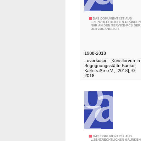
u
u
n
p
k
p
3
DAS DOKUMENT IST AUS
e
e
LIZENZRECHTLICHEN GRÜNDEN
NUR AN DEN SERVICE-PCS DER
0
r
ULB ZUGÄNGLICH.
r
J
-
a
S
h
i
1988-2018
r
e
Leverkusen : Künstlerverein
e
Begegnungsstätte Bunker
g
K
Karlstraße e.V., [2018], ©
A
2018
ü
G
n
s
t
l
e
r
v
e
7
DAS DOKUMENT IST AUS
LIZENZRECHTLICHEN GRÜNDEN