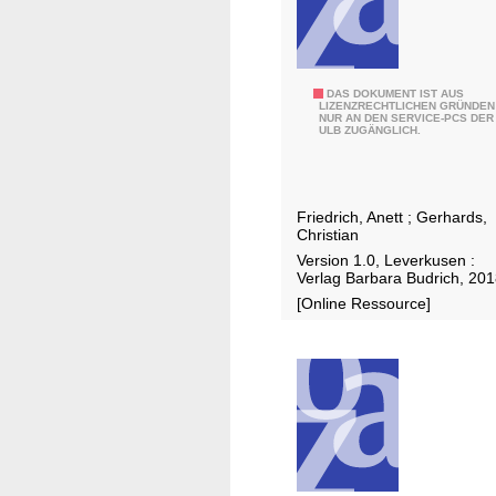
t
H
t
e
e
r
m
a
B
DAS DOKUMENT IST AUS
b
u
LIZENZRECHTLICHEN GRÜNDEN
NUR AN DEN SERVICE-PCS DER
I
e
s
ULB ZUGÄNGLICH.
B
r
f
B
g
o
-
"
r
Friedrich, Anett
;
Gerhards,
Q
d
Christian
u
e
Version 1.0, Leverkusen :
a
Verlag Barbara Budrich, 20
r
l
[Online Ressource]
u
i
n
f
g
i
e
z
n
i
b
e
e
r
i