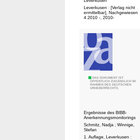
Leverkusen
l
Leverkusen : [Verlag nicht
a
ermittelbar], Nachgewiesen
t
4.2010 -, 2010-
t
d
e
r
S
t
a
d
A
DAS DOKUMENT IST
t
ÖFFENTLICH ZUGÄNGLICH IM
RAHMEN DES DEUTSCHEN
n
L
URHEBERRECHTS.
e
e
r
v
k
e
Ergebnisse des BIBB-
e
Anerkennungsmonitorings
r
n
Schmitz, Nadja
;
Winnige,
k
n
Stefan
u
u
1. Auflage, Leverkusen :
s