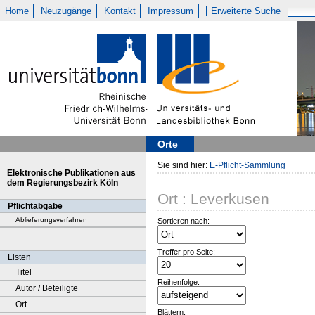
Home
Neuzugänge
Kontakt
Impressum
Erweiterte Suche
Orte
Sie sind hier:
E-Pflicht-Sammlung
Elektronische Publikationen aus
dem Regierungsbezirk Köln
Ort : Leverkusen
Pflichtabgabe
Ablieferungsverfahren
Sortieren nach:
Treffer pro Seite:
Listen
Titel
Reihenfolge:
Autor / Beteiligte
Ort
Blättern: