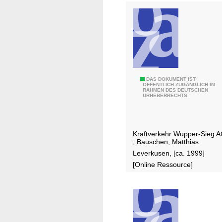
h
L
e
i
c
h
l
1
DAS DOKUMENT IST
i
ÖFFENTLICH ZUGÄNGLICH IM
RAHMEN DES DEUTSCHEN
9
n
URHEBERRECHTS.
2
g
4
e
b
r
Kraftverkehr Wupper-Sieg 
i
F
;
Bauschen, Matthias
s
a
Leverkusen, [ca. 1999]
1
m
[Online Ressource]
9
i
9
l
9
i
:
e
7