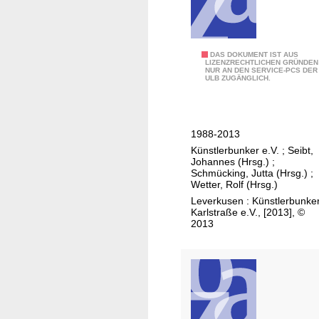
n
5
1
J
8
a
1
2
DAS DOKUMENT IST AUS
h
0
LIZENZRECHTLICHEN GRÜNDEN
NUR AN DEN SERVICE-PCS DER
5
r
ULB ZUGÄNGLICH.
-
J
e
1
a
K
9
h
r
0
1988-2013
r
a
0
Künstlerbunker e.V.
;
Seibt,
e
f
Johannes (Hrsg.)
;
K
Schmücking, Jutta (Hrsg.)
;
t
Wetter, Rolf (Hrsg.)
ü
v
Leverkusen : Künstlerbunke
n
e
Karlstraße e.V., [2013], ©
s
r
2013
t
k
l
e
e
h
r
r
b
W