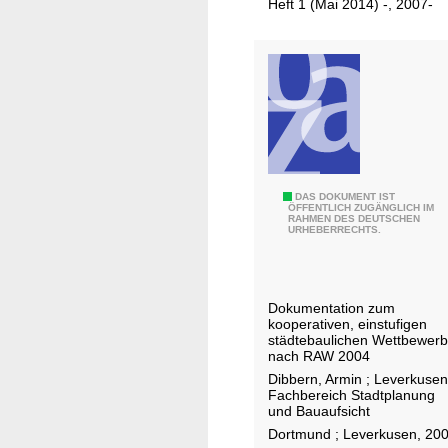
Heft 1 (Mai 2014) -, 2007-
n
g
e
n
a
m
E
i
s
N
DAS DOKUMENT IST
ÖFFENTLICH ZUGÄNGLICH IM
RAHMEN DES DEUTSCHEN
e
e
URHEBERRECHTS.
n
u
b
e
a
B
Dokumentation zum
h
a
kooperativen, einstufigen
n
h
städtebaulichen Wettbewerb
nach RAW 2004
s
n
Dibbern, Armin
;
Leverkusen
t
-
Fachbereich Stadtplanung
a
S
und Bauaufsicht
n
t
Dortmund ; Leverkusen, 20