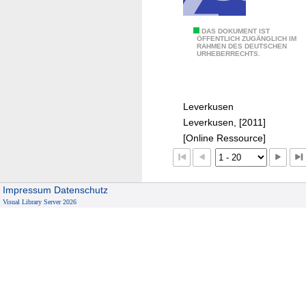
B
DAS DOKUMENT IST
ÖFFENTLICH ZUGÄNGLICH IM
RAHMEN DES DEUTSCHEN
i
URHEBERRECHTS.
l
d
u
Leverkusen
n
Leverkusen, [2011]
g
[Online Ressource]
s
-
u
n
Impressum
Datenschutz
Visual Library Server 2026
d
T
e
i
l
h
a