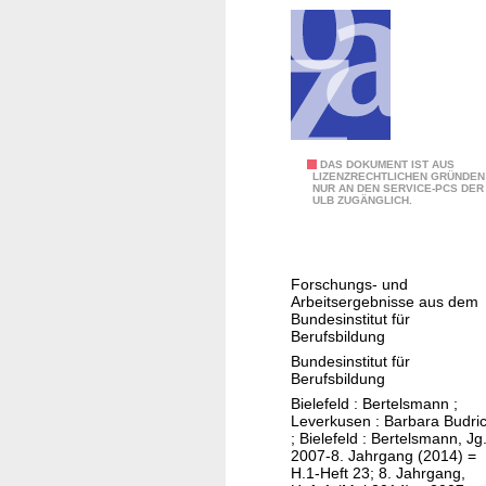
u
n
d
s
o
n
s
B
DAS DOKUMENT IST AUS
t
LIZENZRECHTLICHEN GRÜNDEN
NUR AN DEN SERVICE-PCS DER
I
i
ULB ZUGÄNGLICH.
B
g
B
e
-
V
Forschungs- und
R
Arbeitsergebnisse aus dem
e
e
Bundesinstitut für
r
Berufsbildung
p
ä
Bundesinstitut für
o
n
Berufsbildung
r
d
Bielefeld : Bertelsmann ;
t
Leverkusen : Barbara Budri
e
; Bielefeld : Bertelsmann, Jg
r
2007-8. Jahrgang (2014) =
H.1-Heft 23; 8. Jahrgang,
u