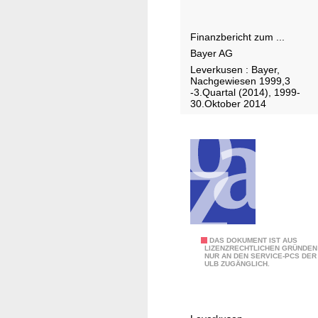
i
e
o
.
Finanzbericht zum ...
n
V
Bayer AG
ä
.
Leverkusen : Bayer,
r
Nachgewiesen 1999,3
s
-3.Quartal (2014), 1999-
30.Oktober 2014
b
r
i
e
f
A
DAS DOKUMENT IST AUS
LIZENZRECHTLICHEN GRÜNDEN
NUR AN DEN SERVICE-PCS DER
m
ULB ZUGÄNGLICH.
t
s
b