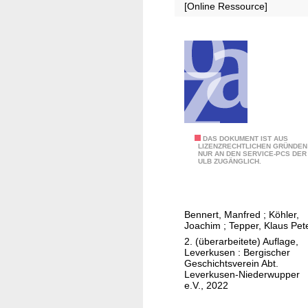
d
a
[Online Ressource]
o
d
r
t
t
:
O
O
p
p
l
l
a
a
d
d
F
DAS DOKUMENT IST AUS
e
e
LIZENZRECHTLICHEN GRÜNDEN
NUR AN DEN SERVICE-PCS DER
a
n
n
ULB ZUGÄNGLICH.
m
i
l
Bennert, Manfred
;
Köhler,
i
Joachim
;
Tepper, Klaus Pet
e
2. (überarbeitete) Auflage,
n
Leverkusen : Bergischer
Geschichtsverein Abt.
b
Leverkusen-Niederwupper
u
e.V., 2022
c