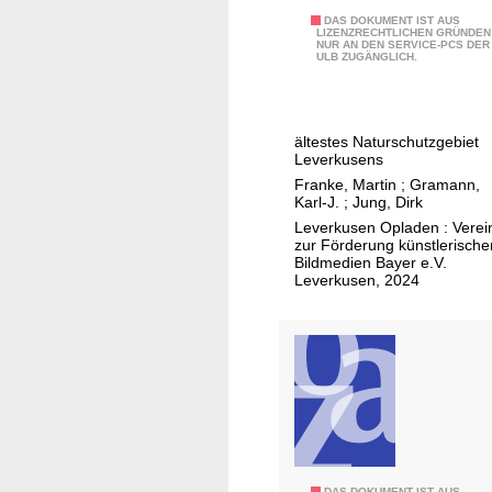
u
d
B
DAS DOKUMENT IST AUS
n
LIZENZRECHTLICHEN GRÜNDEN
e
NUR AN DEN SERVICE-PCS DER
i
g
ULB ZUGÄNGLICH.
r
l
s
A
d
p
n
e
a
ältestes Naturschutzgebiet
t
r
Leverkusens
n
r
d
Franke, Martin
;
Gramann,
e
a
e
Karl-J.
;
Jung, Dirk
l
g
r
Leverkusen Opladen : Verei
2
zur Förderung künstlerische
s
A
0
Bildmedien Bayer e.V.
t
u
Leverkusen, 2024
1
e
s
6
l
s
l
t
u
e
n
l
g
l
a
u
u
n
DAS DOKUMENT IST AUS