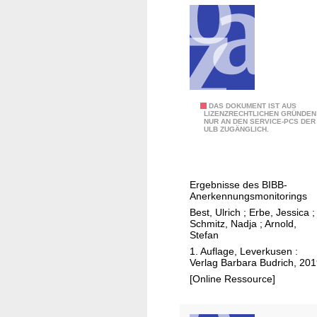
t
o
r
v
ä
e
g
r
e
s
a
c
u
B
DAS DOKUMENT IST AUS
i
LIZENZRECHTLICHEN GRÜNDEN
s
NUR AN DEN SERVICE-PCS DER
e
e
ULB ZUGÄNGLICH.
d
r
n
e
u
c
m
f
e
Ergebnisse des BIBB-
A
l
Anerkennungsmonitorings
u
i
Best, Ulrich
;
Erbe, Jessica
;
s
c
Schmitz, Nadja
;
Arnold,
Stefan
l
h
1. Auflage, Leverkusen :
a
e
Verlag Barbara Budrich, 20
n
A
[Online Ressource]
d
n
i
e