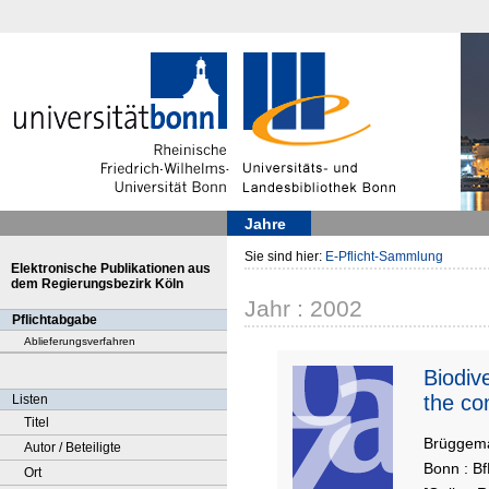
Jahre
Sie sind hier:
E-Pflicht-Sammlung
Elektronische Publikationen aus
dem Regierungsbezirk Köln
Jahr : 2002
Pflichtabgabe
Ablieferungsverfahren
Biodiv
the con
Listen
Titel
Brüggema
Autor / Beteiligte
Bonn : Bf
Ort