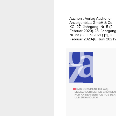
f
n
e
t
l
a
Aachen : Verlag Aachener
e
g
Anzeigenblatt GmbH & Co.
r
KG, 27. Jahrgang, Nr. 5 (2.
/
Februar 2020)-28. Jahrgang
Z
A
Nr. 23 (6. Juni 2021) [?], 2.
e
Februar 2020-[6. Juni 2021?
u
i
s
t
g
u
a
n
b
g
e
a
M
m
1
S
-
E
DAS DOKUMENT IST AUS
o
LIZENZRECHTLICHEN GRÜNDEN
5
NUR AN DEN SERVICE-PCS DER
s
n
ULB ZUGÄNGLICH.
4
c
n
1
h
t
w