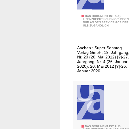
s
g
a
S
DAS DOKUMENT IST AUS
LIZENZRECHTLICHEN GRÜNDEN
b
NUR AN DEN SERVICE-PCS DER
u
ULB ZUGÄNGLICH.
e
p
N
e
3
r
Aachen : Super Sonntag
S
Verlag GmbH, 19. Jahrgang
o
Nr. 20 (20. Mai 2012) [?]-27.
Jahrgang, Nr. 4 (26. Januar
n
2020), 20. Mai 2012 [?]-26.
n
Januar 2020
t
a
g
/
A
u
s
g
S
DAS DOKUMENT IST AUS