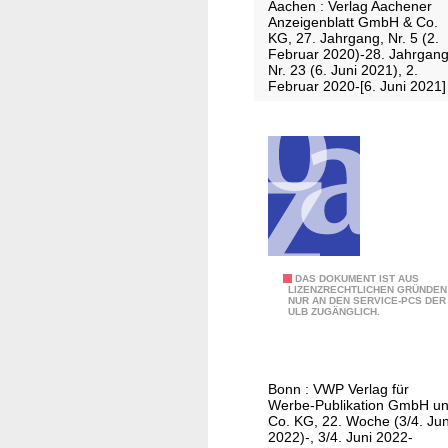
a
Aachen : Verlag Aachener
e
g
Anzeigenblatt GmbH & Co.
i
KG, 27. Jahrgang, Nr. 5 (2.
/
Februar 2020)-28. Jahrgang
l
A
Nr. 23 (6. Juni 2021), 2.
e
Februar 2020-[6. Juni 2021]
u
r
s
Z
g
e
a
i
b
t
e
u
N
n
3
g
E
DAS DOKUMENT IST AUS
a
LIZENZRECHTLICHEN GRÜNDEN
NUR AN DEN SERVICE-PCS DER
x
m
ULB ZUGÄNGLICH.
t
S
r
o
a
n
Bonn : VWP Verlag für
-
n
Werbe-Publikation GmbH u
B
Co. KG, 22. Woche (3/4. Jun
t
2022)-, 3/4. Juni 2022-
l