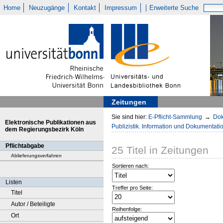
Home
Neuzugänge
Kontakt
Impressum
Erweiterte Suche
Zeitungen
Sie sind hier:
E-Pflicht-Sammlung
→
Dok
Elektronische Publikationen aus
Publizistik. Information und Dokumentati
dem Regierungsbezirk Köln
Pflichtabgabe
25
Titel
in
Zeitungen
Ablieferungsverfahren
Sortieren nach:
Listen
Treffer pro Seite:
Titel
Autor / Beteiligte
Reihenfolge:
Ort