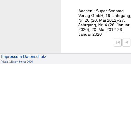
e
F
r
Aachen : Super Sonntag
S
Verlag GmbH, 19. Jahrgang
o
Nr. 20 (20. Mai 2012)-27.
Jahrgang, Nr. 4 (26. Januar
n
2020), 20. Mai 2012-26.
n
Januar 2020
t
a
g
Impressum
Datenschutz
/
Visual Library Server 2026
A
u
s
g
a
b
e
K
1
-