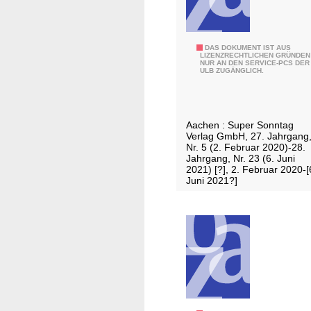
n
h
e
f
u
H
DAS DOKUMENT IST AUS
LIZENZRECHTLICHEN GRÜNDEN
n
NUR AN DEN SERVICE-PCS DER
e
ULB ZUGÄNGLICH.
d
i
U
n
m
s
Aachen : Super Sonntag
g
b
Verlag GmbH, 27. Jahrgang
e
e
Nr. 5 (2. Februar 2020)-28.
Jahrgang, Nr. 23 (6. Juni
b
r
2021) [?], 2. Februar 2020-[
u
g
Juni 2021?]
n
e
g
r
Z
e
i
t
u
n