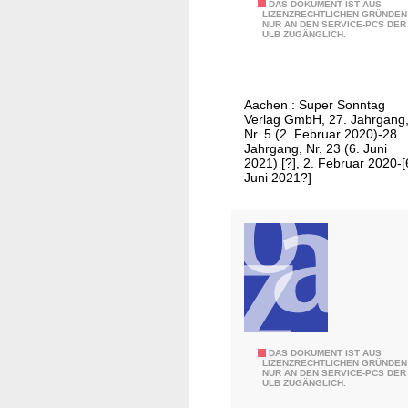
H
DAS DOKUMENT IST AUS
g
LIZENZRECHTLICHEN GRÜNDEN
NUR AN DEN SERVICE-PCS DER
e
a
ULB ZUGÄNGLICH.
i
m
n
S
s
o
Aachen : Super Sonntag
b
n
Verlag GmbH, 27. Jahrgang
e
Nr. 5 (2. Februar 2020)-28.
n
Jahrgang, Nr. 23 (6. Juni
r
t
2021) [?], 2. Februar 2020-[
g
Juni 2021?]
a
e
g
r
/
Z
A
e
u
i
s
t
g
u
a
n
b
J
DAS DOKUMENT IST AUS
g
LIZENZRECHTLICHEN GRÜNDEN
e
NUR AN DEN SERVICE-PCS DER
ü
a
ULB ZUGÄNGLICH.
K
l
m