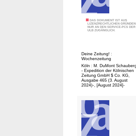
a
L
m
2
S
-
D
DAS DOKUMENT IST AUS
o
LIZENZRECHTLICHEN GRÜNDEN
5
NUR AN DEN SERVICE-PCS DER
u
n
ULB ZUGÄNGLICH.
2
d
n
2
a
t
a
Deine Zeitung! :
g
Wochenzeitung
/
Köln : M. DuMont Schauber
- Expedition der Kölnischen
A
Zeitung GmbH $ Co. KG,
u
Ausgabe 465 (3. August
2024)-, [August 2024]-
s
g
a
b
e
F