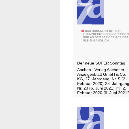
u
a
n
b
g
e
a
L
m
1
A
DAS DOKUMENT IST AUS
S
LIZENZRECHTLICHEN GRÜNDEN
-
NUR AN DEN SERVICE-PCS DER
a
o
ULB ZUGÄNGLICH.
5
c
n
2
h
n
1
e
t
Der neue SUPER Sonntag
n
a
Aachen : Verlag Aachener
e
g
Anzeigenblatt GmbH & Co.
r
KG, 27. Jahrgang, Nr. 5 (2.
/
Februar 2020)-28. Jahrgang
Z
A
Nr. 23 (6. Juni 2021) [?], 2.
e
Februar 2020-[6. Juni 2021?
u
i
s
t
g
u
a
n
b
g
e