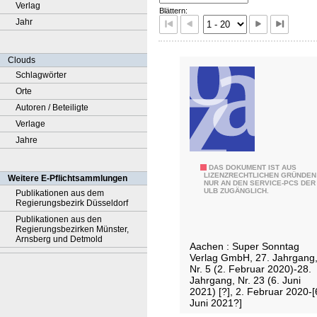
Verlag
Blättern:
Jahr
Clouds
Schlagwörter
Orte
Autoren / Beteiligte
Verlage
Jahre
A
DAS DOKUMENT IST AUS
LIZENZRECHTLICHEN GRÜNDEN
Weitere E-Pflichtsammlungen
NUR AN DEN SERVICE-PCS DER
a
ULB ZUGÄNGLICH.
Publikationen aus dem
c
Regierungsbezirk Düsseldorf
h
Publikationen aus den
Regierungsbezirken Münster,
e
Arnsberg und Detmold
Aachen : Super Sonntag
n
Verlag GmbH, 27. Jahrgang
e
Nr. 5 (2. Februar 2020)-28.
Jahrgang, Nr. 23 (6. Juni
r
2021) [?], 2. Februar 2020-[
Z
Juni 2021?]