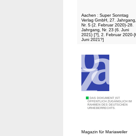
1
i
S
-
c
o
5
Aachen : Super Sonntag
h
n
Verlag GmbH, 27. Jahrgang
3
e
Nr. 5 (2. Februar 2020)-28.
n
1
Jahrgang, Nr. 23 (6. Juni
r
t
2021) [?], 2. Februar 2020-[
Z
Juni 2021?]
a
e
g
i
/
t
A
u
u
n
s
g
g
a
a
m
b
S
DAS DOKUMENT IST
S
ÖFFENTLICH ZUGÄNGLICH IM
e
RAHMEN DES DEUTSCHEN
t
o
URHEBERRECHTS.
K
a
n
2
d
n
-
t
t
5
Magazin für Mariaweiler
t