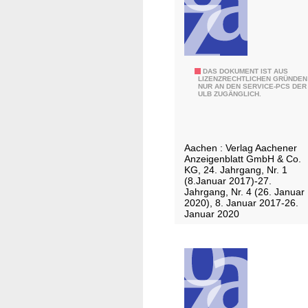
/
s
A
g
u
a
s
b
g
e
S
DAS DOKUMENT IST AUS
a
LIZENZRECHTLICHEN GRÜNDEN
N
NUR AN DEN SERVICE-PCS DER
u
b
ULB ZUGÄNGLICH.
2
p
e
e
L
r
2
Aachen : Verlag Aachener
S
-
Anzeigenblatt GmbH & Co.
o
KG, 24. Jahrgang, Nr. 1
5
(8.Januar 2017)-27.
n
2
Jahrgang, Nr. 4 (26. Januar
n
2020), 8. Januar 2017-26.
2
Januar 2020
t
a
g
/
A
u