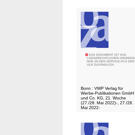
a
a
g
t
t
/
T
r
o
i
E
DAS DOKUMENT IST AUS
LIZENZRECHTLICHEN GRÜNDEN
s
NUR AN DEN SERVICE-PCS DER
x
ULB ZUGÄNGLICH.
d
t
o
r
r
a
Bonn : VWP Verlag für
f
-
Werbe-Publikationen GmbH
B
und Co. KG, 21. Woche
(27./28. Mai 2022)-, 27./28.
l
Mai 2022-
a
t
t
/