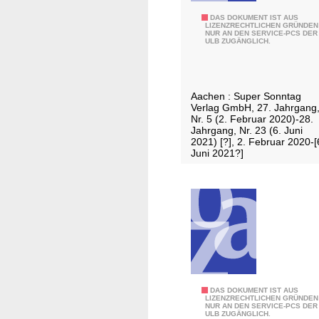
D
DAS DOKUMENT IST AUS
LIZENZRECHTLICHEN GRÜNDEN
NUR AN DEN SERVICE-PCS DER
ü
ULB ZUGÄNGLICH.
r
e
n
Aachen : Super Sonntag
e
Verlag GmbH, 27. Jahrgang
r
Nr. 5 (2. Februar 2020)-28.
Jahrgang, Nr. 23 (6. Juni
Z
2021) [?], 2. Februar 2020-[
e
Juni 2021?]
i
t
u
n
g
a
m
S
E
DAS DOKUMENT IST AUS
o
LIZENZRECHTLICHEN GRÜNDEN
NUR AN DEN SERVICE-PCS DER
i
n
ULB ZUGÄNGLICH.