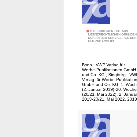
H
e
n
n
E
DAS DOKUMENT IST AUS
e
LIZENZRECHTLICHEN GRÜNDEN
NUR AN DEN SERVICE-PCS DER
x
f
ULB ZUGÄNGLICH.
t
,
r
R
a
u
Bonn : VWP Verlag für
-
p
Werbe-Publikationen GmbH
B
p
und Co. KG ; Siegburg : VW
Verlag für Werbe-Publikatio
l
i
GmbH und Co. KG, 1. Woch
a
c
(2. Januar 2019)-20. Woche
(20/21. Mai 2022), 2. Janua
t
h
2019-20/21. Mai 2022, 2019
t
t
/
e
H
r
e
o
n
t