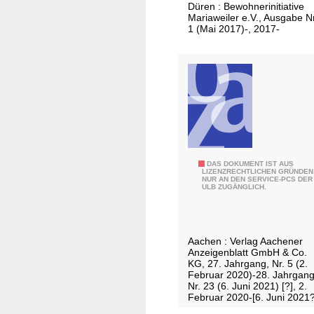
a
3
Düren : Bewohnerinitiative
e
g
Mariaweiler e.V., Ausgabe Nr
2
i
1 (Mai 2017)-, 2017-
/
l
A
z
u
e
s
i
g
t
a
u
b
n
e
g
M
S
DAS DOKUMENT IST AUS
LIZENZRECHTLICHEN GRÜNDEN
2
NUR AN DEN SERVICE-PCS DER
t
ULB ZUGÄNGLICH.
-
o
5
l
4
b
Aachen : Verlag Aachener
2
e
Anzeigenblatt GmbH & Co.
r
KG, 27. Jahrgang, Nr. 5 (2.
Februar 2020)-28. Jahrgang
g
Nr. 23 (6. Juni 2021) [?], 2.
e
Februar 2020-[6. Juni 2021?
r