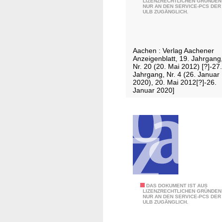
a
LIZENZRECHTLICHEN GRÜNDEN
NUR AN DEN SERVICE-PCS DER
u
b
ULB ZUGÄNGLICH.
p
e
e
M
r
1
Aachen : Verlag Aachener
S
-
Anzeigenblatt, 19. Jahrgang
o
Nr. 20 (20. Mai 2012) [?]-27.
5
Jahrgang, Nr. 4 (26. Januar
n
4
2020), 20. Mai 2012[?]-26.
n
Januar 2020]
1
t
a
g
/
A
u
s
g
S
DAS DOKUMENT IST AUS
a
LIZENZRECHTLICHEN GRÜNDEN
NUR AN DEN SERVICE-PCS DER
u
b
ULB ZUGÄNGLICH.
p
e