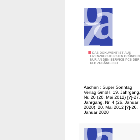
Z
e
i
t
u
n
g
S
DAS DOKUMENT IST AUS
a
LIZENZRECHTLICHEN GRÜNDEN
NUR AN DEN SERVICE-PCS DER
u
m
ULB ZUGÄNGLICH.
p
S
e
o
r
n
Aachen : Super Sonntag
S
n
Verlag GmbH, 19. Jahrgang
o
Nr. 20 (20. Mai 2012) [?]-27.
t
Jahrgang, Nr. 4 (26. Januar
n
a
2020), 20. Mai 2012 [?]-26.
n
Januar 2020
g
t
/
a
A
g
u