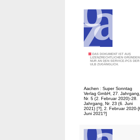
e
i
t
u
n
g
a
m
A
DAS DOKUMENT IST AUS
S
LIZENZRECHTLICHEN GRÜNDEN
NUR AN DEN SERVICE-PCS DER
a
o
ULB ZUGÄNGLICH.
c
n
h
n
e
t
Aachen : Super Sonntag
n
a
Verlag GmbH, 27. Jahrgang
e
Nr. 5 (2. Februar 2020)-28.
g
Jahrgang, Nr. 23 (6. Juni
r
/
2021) [?], 2. Februar 2020-[
Z
Juni 2021?]
A
e
u
i
s
t
g