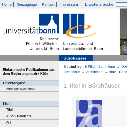
Home
Neuzugänge
Kontakt
Impressum
Erweiterte Suche
Bürohäuser
Sie sind hier:
E-Pflicht-Sammlung
→
Dok
Elektronische Publikationen aus
Architektur
→
Architektur
→
Büro-, Gesc
dem Regierungsbezirk Köln
Pflichtabgabe
1
Titel
in
Bürohäuser
Ablieferungsverfahren
Listen
Titel
Autor / Beteiligte
Ort