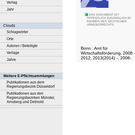
Verlag
Jahr
B
DAS DOKUMENT IST
ÖFFENTLICH ZUGÄNGLICH IM
RAHMEN DES DEUTSCHEN
ü
URHEBERRECHTS.
Clouds
r
Schlagwörter
o
Orte
f
Autoren / Beteiligte
Bonn : Amt für
l
Wirtschaftsförderung, 2008 
Verlage
ä
2012; 2013(2014) -, 2008-
Jahre
c
h
Weitere E-Pflichtsammlungen
e
Publikationen aus dem
n
Regierungsbezirk Düsseldorf
m
Publikationen aus den
Regierungsbezirken Münster,
a
Arnsberg und Detmold
r
k
t
B
o