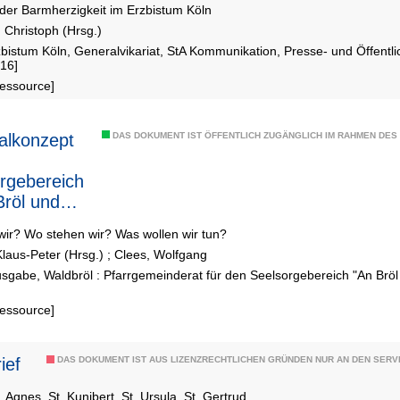
der Barmherzigkeit im Erzbistum Köln
 Christoph (Hrsg.)
zbistum Köln, Generalvikariat, StA Kommunikation, Presse- und Öffentlic
16]
Ressource]
alkonzept
DAS DOKUMENT IST ÖFFENTLICH ZUGÄNGLICH IM RAHMEN DE
rgebereich
Bröl und
wir? Wo stehen wir? Was wollen wir tun?
laus-Peter (Hrsg.)
;
Clees, Wolfgang
sgabe, Waldbröl : Pfarrgemeinderat für den Seelsorgebereich "An Brö
Ressource]
ief
DAS DOKUMENT IST AUS LIZENZRECHTLICHEN GRÜNDEN NUR AN DEN SERVI
. Agnes, St. Kunibert, St. Ursula, St. Gertrud