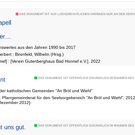
DAS DOKUMENT IST AUS LIZENZRECHTLICHEN GRÜNDEN NUR AN DEN SERVI
pell
ers
swertes aus den Jahren 1990 bis 2017
erbert
;
Birenfeld, Wilhelm (Hrsg.)
ef] : [Verein Gutenberghaus Bad Honnef e.V.], 2022
nt
DAS DOKUMENT IST ÖFFENTLICH ZUGÄNGLICH IM RAHMEN DE
der katholischen Gemeinden "An Bröl und Wiehl"
 : Pfarrgemeinderat für den Seelsorgebereich "An Bröl und Wiehl", 2
[Dezember 2012]-
ut uns gut.
DAS DOKUMENT IST ÖFFENTLICH ZUGÄNGLICH IM RAHMEN DE