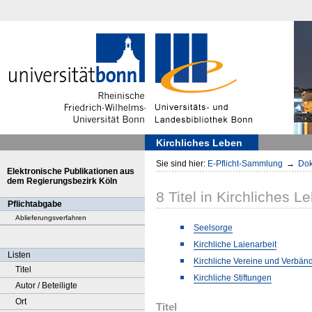
Kirchliches Leben
Sie sind hier:
E-Pflicht-Sammlung
→
Dok
Elektronische Publikationen aus
dem Regierungsbezirk Köln
8
Titel
in
Kirchliches L
Pflichtabgabe
Ablieferungsverfahren
Seelsorge
Kirchliche Laienarbeit
Listen
Kirchliche Vereine und Verbän
Titel
Kirchliche Stiftungen
Autor / Beteiligte
Ort
Titel