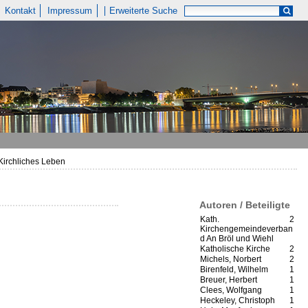
Kontakt
Impressum
Erweiterte Suche
Kirchliches Leben
Autoren / Beteiligte
Kath.
2
Kirchengemeindeverban
d An Bröl und Wiehl
Katholische Kirche
2
Michels, Norbert
2
Birenfeld, Wilhelm
1
Breuer, Herbert
1
Clees, Wolfgang
1
Heckeley, Christoph
1