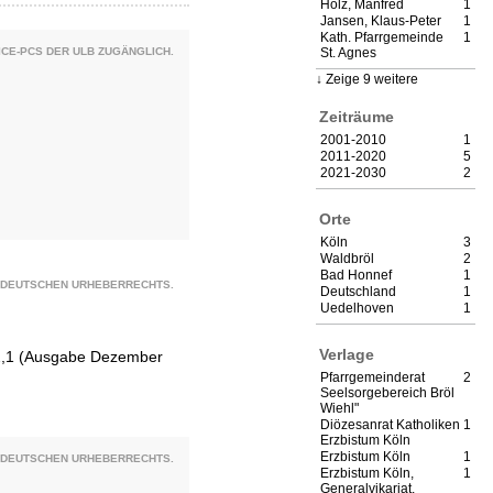
Holz, Manfred
1
Jansen, Klaus-Peter
1
Kath. Pfarrgemeinde
1
CE-PCS DER ULB ZUGÄNGLICH.
St. Agnes
Zeige 9 weitere
Zeiträume
2001-2010
1
2011-2020
5
2021-2030
2
Orte
Köln
3
Waldbröl
2
Bad Honnef
1
S DEUTSCHEN URHEBERRECHTS.
Deutschland
1
Uedelhoven
1
Verlage
012,1 (Ausgabe Dezember
Pfarrgemeinderat
2
Seelsorgebereich Bröl
Wiehl"
Diözesanrat Katholiken
1
Erzbistum Köln
Erzbistum Köln
1
S DEUTSCHEN URHEBERRECHTS.
Erzbistum Köln,
1
Generalvikariat,