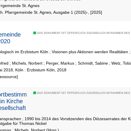
arrgemeinde St. Agnes
th. Pfarrgemeinde St. Agnes, Ausgabe 1 (2025)-, [2025]
gemeinde
DAS DOKUMENT IST ÖFFENTLICH ZUGÄNGLICH IM RAHMEN DE
2020
ologisch im Erzbistum Köln ; Visionen plus Aktionen werden Realitäten ; 
nfred
;
Michels, Norbert
;
Perger, Markus
;
Schmidt, Sabine
;
Welz, Tobi
i 2018, Köln : Erzbistum Köln, 2018
Ressource]
ortbestimm
DAS DOKUMENT IST ÖFFENTLICH ZUGÄNGLICH IM RAHMEN DE
in Kirche
sellschaft
ansprachen ; 1990 bis 2014 des Vorsitzenden des Diözesanrates der K
stgabe für Thomas Nickel
Thomas
;
Michels, Norbert (Hrsg.)