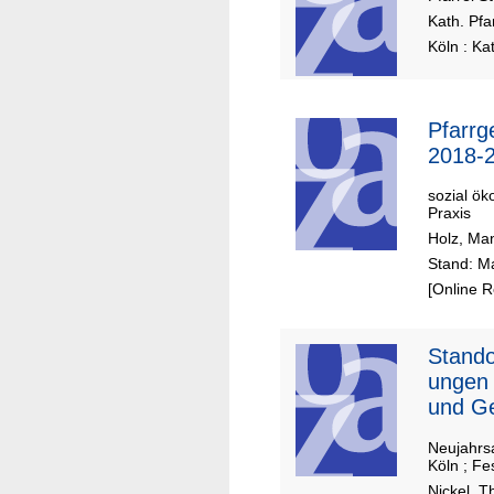
Kath. Pf
Köln : Ka
Pfarr
2018-
sozial ök
Praxis
Holz, Ma
Stand: Ma
[Online 
Stand
ungen 
und Ge
Neujahrs
Köln ; Fe
Nickel, 