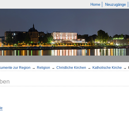
Home
Neuzugänge
umente zur Region
→
Religion
→
Christliche Kirchen
→
Katholische Kirche
→
eben
de