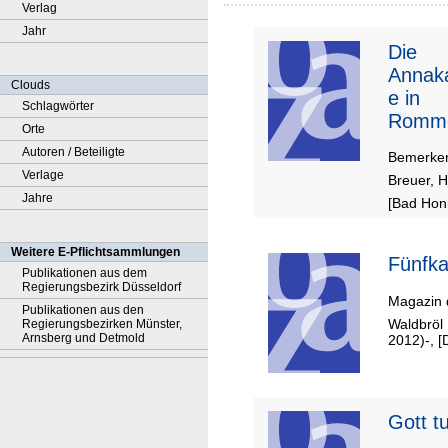
Verlag
Jahr
Die
Annaka
Clouds
e in
Schlagwörter
Romm
Orte
dorf
Autoren / Beteiligte
Bemerken
Verlage
Breuer, H
Jahre
[Bad Honn
Weitere E-Pflichtsammlungen
Fünfka
Publikationen aus dem
Regierungsbezirk Düsseldorf
Magazin 
Publikationen aus den
Waldbröl
Regierungsbezirken Münster,
Arnsberg und Detmold
2012)-, 
Gott t