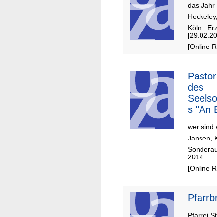
das Jahr 
Heckeley,
Köln : Er
[29.02.20
[Online 
Pastor
des
Seelso
s "An 
Wiehl"
wer sind 
Jansen, K
Sonderau
2014
[Online 
Pfarrbr
Pfarrei St